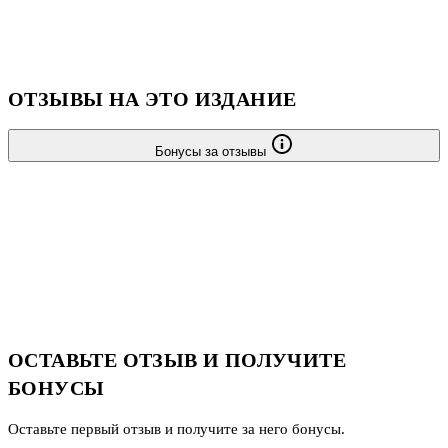
зачетам и семинарам. Приказом № 729 Министерства
образования и науки Российской Федерации учебные пособия
издательства «Экзамен» допущены к использованию в
общеобразовательных организациях.
ОТЗЫВЫ НА ЭТО ИЗДАНИЕ
Бонусы за отзывы
ОСТАВЬТЕ ОТЗЫВ И ПОЛУЧИТЕ
БОНУСЫ
Оставьте первый отзыв и получите за него бонусы.