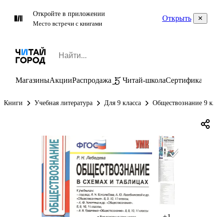
Откройте в приложении
Открыть
Место встречи с книгами
Магазины
Акции
Распродажа
Читай-школа
Сертификаты
П
Книги
Учебная литература
Для 9 класса
Обществознание 9 кл
+1