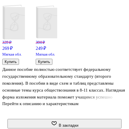
328 ₽
304 ₽
269 ₽
249 ₽
Мягкая обл.
Мягкая обл.
Купить
Купить
Данное пособие полностью соответствует федеральному
государственному образовательному стандарту (второго
поколения). В пособии в виде схем и таблиц представлены
основные темы курса обществознания в 8-11 классах. Наглядная
форма изложения материала поможет учащимся успешно
Перейти к описанию и характеристикам
освоить трудные вопросы политологии, права, экономики,
социологии и др. Пособие предназначено для подготовки к
Основному государственному экзамену (ГИА-9) и Единому
государственному экзамену по обществознанию, а также к
В закладки