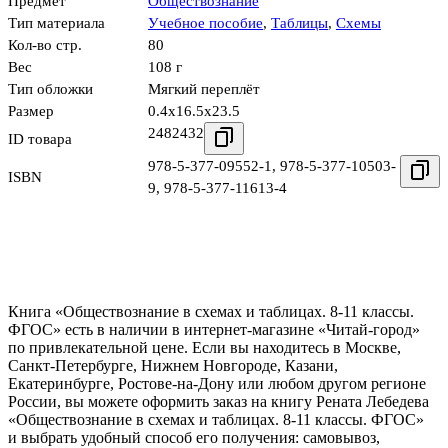
Предмет
Обществознание
Тип материала
Учебное пособие
,
Таблицы
,
Схемы
Кол-во стр.
80
Вес
108 г
Тип обложки
Мягкий переплёт
Размер
0.4x16.5x23.5
2482432
ID товара
978-5-377-09552-1
,
978-5-377-10503-
ISBN
9
,
978-5-377-11613-4
Книга «Обществознание в схемах и таблицах. 8-11 классы.
ФГОС» есть в наличии в интернет-магазине «Читай-город»
по привлекательной цене. Если вы находитесь в Москве,
Санкт-Петербурге, Нижнем Новгороде, Казани,
Екатеринбурге, Ростове-на-Дону или любом другом регионе
России, вы можете оформить заказ на книгу Рената Лебедева
«Обществознание в схемах и таблицах. 8-11 классы. ФГОС»
и выбрать удобный способ его получения: самовывоз,