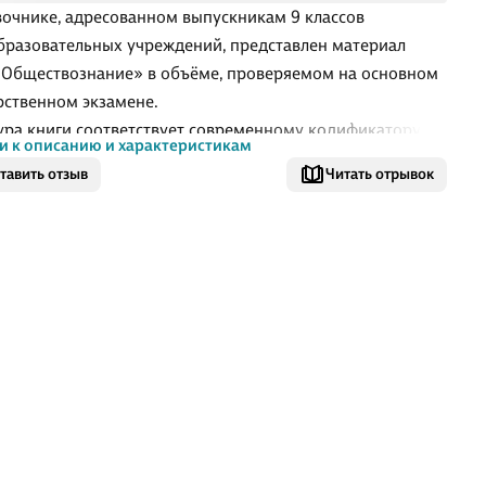
вочнике, адресованном выпускникам 9 классов
разовательных учреждений, представлен материал
«Обществознание» в объёме, проверяемом на основном
рственном экзамене.
ура книги соответствует современному кодификатору
и к описанию и характеристикам
тов содержания по предмету, на основе которого
тавить отзыв
Читать отрывок
лены контрольные измерительные материалы ОГЭ.
ательные линии курса сгруппированы в шесть блоков-
й: «Человек и общество», «Сфера духовной культуры»,
мика», «Социальная сфера», «Сфера политики и
ьного управления», «Право».
а, компактность, наглядность и чёткость изложения
чивают максимальную эффективность подготовки к
ну.
ы заданий разного