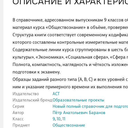
ОПИСАНИЕ И ХАРАКТЕРИ
В справочнике, адресованном выпускникам 9 классов 
материал курса «Обществознание» в объёме, проверяе
Структура книги соответствует современному кодифика
которого составлены контрольные измерительные мат
Содержательные линии курса сгруппированы в шесть б
культуры», «Экономика», «Социальная сфера», «Сфера 
Полнота, компактность, наглядность и чёткость изло
подготовки к экзамену.
Образцы заданий разного типа (А, В, С) и всех уровней 
ним и указание примерного времени их выполнения по
Издательство
АСТ
Издательский бренд
Образовательные проекты
Серия
Новый полный справочник для подгото
Автор
Пётр Анатольевич Баранов
Класс
9
,
10
,
11
Предмет
Обществознание