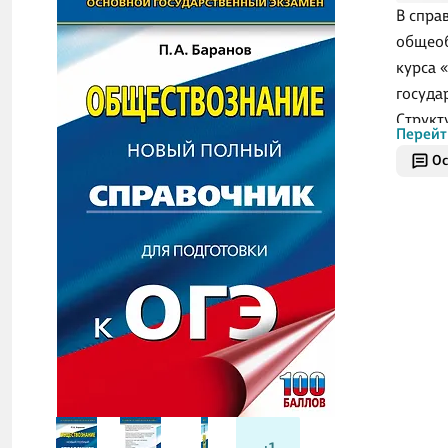
В спра
общеоб
курса 
госуда
Структ
Перейт
элемен
Ос
состав
Содерж
модуле
«Эконо
социал
Полнот
обеспе
экзаме
Образц