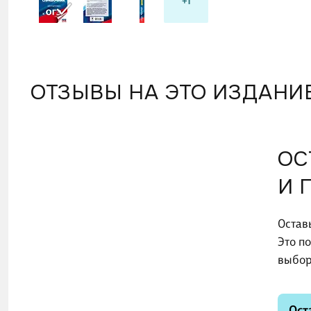
+1
ОТЗЫВЫ НА ЭТО ИЗДАНИ
ОС
И 
Остав
Это п
выбор
Ост