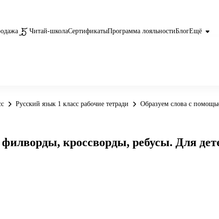
родажа
Читай-школа
Сертификаты
Программа лояльности
Блог
Ещё
сс
Русский язык 1 класс рабочие тетради
Образуем слова с помощью
филворды, кроссворды, ребусы. Для дете