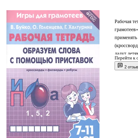
Рабочая те
грамотеев»
применять 
(кроссворд
дадут детя
Перейти к 
с ними нов
2 отзы
как для са
лет.