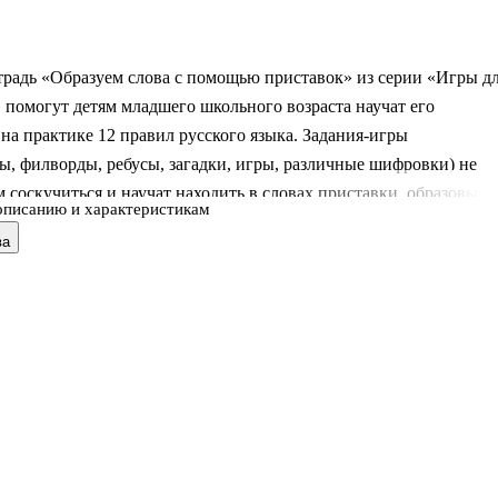
традь «Образуем слова с помощью приставок» из серии «Игры д
 помогут детям младшего школьного возраста научат его
на практике 12 правил русского языка. Задания-игры
ы, филворды, ребусы, загадки, игры, различные шифровки) не
м соскучиться и научат находить в словах приставки, образовыва
описанию и характеристикам
ые слова и правильно их писать. Рабочая тетрадь предназначена
ва
мостоятельной, так и совместной со взрослыми работы детей 7-11