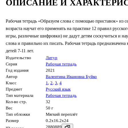
ОПИСАНИЕ И ХАРАКТЕРИ
Рабочая тетрадь «Образуем слова с помощью приставок» из 
возраста научат его применять на практике 12 правил русског
игры, различные шифровки) не дадут детям соскучиться и нау
слова и правильно их писать. Рабочая тетрадь предназначена
детей 7-11 лет.
Издательство
Литур
Серия
Рабочая тетрадь
Год издания
2021
Автор
Валентина Ивановна Буйко
Класс
1
,
2
,
3
,
4
Предмет
Русский язык
Тип материала
Рабочая тетрадь
Кол-во стр.
32
Вес
50 г
Тип обложки
Мягкий переплёт
Размер
0.2x16.2x24
2880889