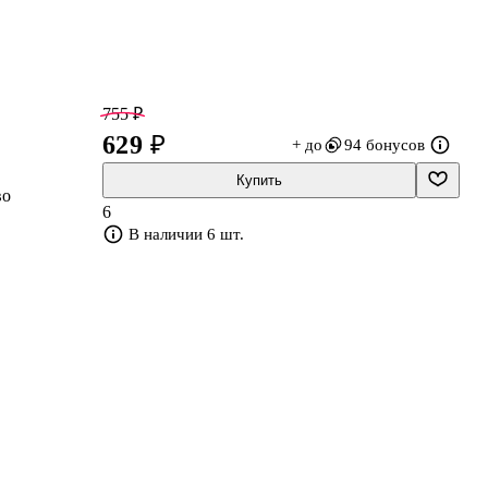
755 ₽
629 ₽
+ до
94 бонусов
Купить
во
6
В наличии 6 шт.
н
 и