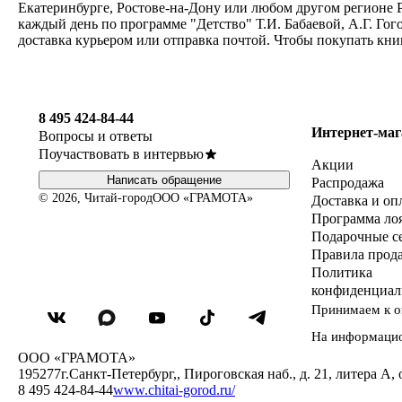
Екатеринбурге, Ростове-на-Дону или любом другом регионе Р
каждый день по программе "Детство" Т.И. Бабаевой, А.Г. Гого
доставка курьером или отправка почтой. Чтобы покупать кни
8 495 424-84-44
Интернет-маг
Вопросы и ответы
Поучаствовать в интервью
Акции
Написать обращение
Распродажа
© 2026, Читай-город
ООО «ГРАМОТА»
Доставка и оп
Программа ло
Подарочные с
Правила прод
Политика
конфиденциал
Принимаем к о
На информаци
ООО «ГРАМОТА»
195277
г.Санкт-Петербург,
,
Пироговская наб., д. 21, литера А, 
8 495 424-84-44
www.chitai-gorod.ru/