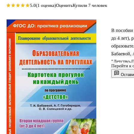
5.0
(1 оценка)
Оценить
Купили 7 человек
В пособии 
до 4 лет),
образовате
Бабаевой, 
"Детство-П
Перейти к 
педагогиче
Остави
ориентиры 
игровая, к
самообслу
набор сред
практичес