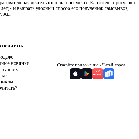
азовательная деятельность на прогулках. Картотека прогулок на
4 лет)» и выбрать удобный способ его получения: самовывоз,
курсы.
о почитать
родаже
вные новинки
Скачайте приложение «Читай-город»
з лучших
рнал
циклы
очитать?