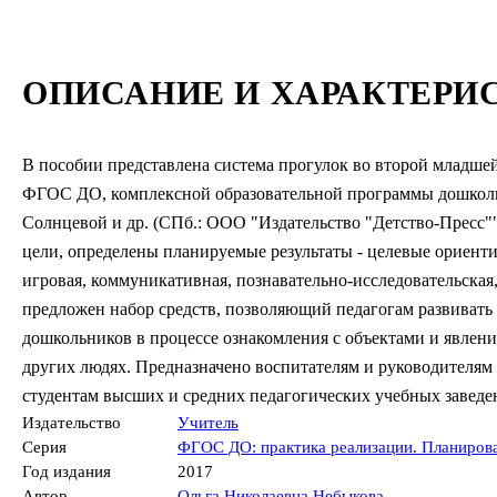
ОПИСАНИЕ И ХАРАКТЕРИ
В пособии представлена система прогулок во второй младшей 
ФГОС ДО, комплексной образовательной программы дошкольно
Солнцевой и др. (СПб.: ООО "Издательство "Детство-Пресс"
цели, определены планируемые результаты - целевые ориентир
игровая, коммуникативная, познавательно-исследовательская
предложен набор средств, позволяющий педагогам развивать
дошкольников в процессе ознакомления с объектами и явлен
других людях. Предназначено воспитателям и руководителя
студентам высших и средних педагогических учебных заведе
Издательство
Учитель
Серия
ФГОС ДО: практика реализации. Планирова
Год издания
2017
Автор
Ольга Николаевна Небыкова