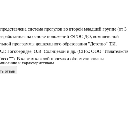
представлена система прогулок во второй младшей группе (от 3
 разработанная на основе положений ФГОС ДО, комплексной
льной программы дошкольного образования "Детство" Т.И.
А.Г. Гогоберидзе, О.В. Солнцевой и др. (СПб.: ООО "Издательст
ресс""). В картах каждой прогулки сформулированы
описанию и характеристикам
ские цели, определены планируемые результаты - целевые
ть отзыв
образования; раскрыта деятельность детей в таких видах, как
оммуникативная, познавательно-исследовательская,
живание и элементарный бытовой труд, двигательная; предложе
ств, позволяющий педагогам развивать познавательные, речевые
кие умения у младши