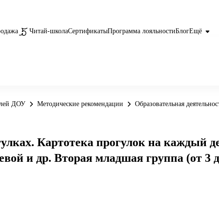
родажа
Читай-школа
Сертификаты
Программа лояльности
Блог
Ещё
елей ДОУ
Методические рекомендации
Образовательная деятельнос
улках. Картотека прогулок на каждый д
евой и др. Вторая младшая группа (от 3 д