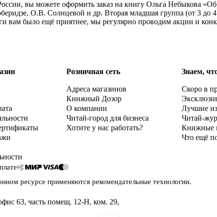
оссии, вы можете оформить заказ на книгу Ольга Небыкова «Обр
беридзе, О.В. Солнцевой и др. Вторая младшая группа (от 3 до 
ги вам было ещё приятнее, мы регулярно проводим акции и кон
азин
Розничная сеть
Знаем, чт
Адреса магазинов
Скоро в п
Книжный Дозор
Эксклюзи
лата
О компании
Лучшие и
яльности
Читай-город для бизнеса
Читай-жу
ертификаты
Хотите у нас работать?
Книжные 
ажи
Что ещё п
ьности
плате
онном ресурсе применяются
рекомендательные технологии
.
офис 63, часть помещ. 12-Н, ком. 29
,