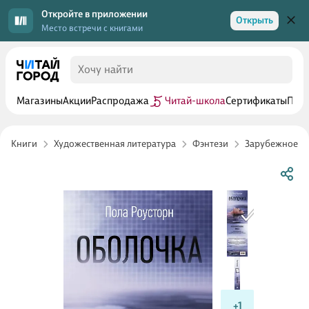
Откройте в приложении
Открыть
Место встречи с книгами
Магазины
Акции
Распродажа
Читай-школа
Сертификаты
Прог
Книги
Художественная литература
Фэнтези
Зарубежное ф
+1