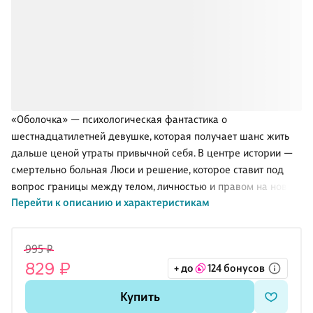
«Оболочка» — психологическая фантастика о
шестнадцатилетней девушке, которая получает шанс жить
дальше ценой утраты привычной себя. В центре истории —
смертельно больная Люси и решение, которое ставит под
вопрос границы между телом, личностью и правом на новую
Перейти к описанию и характеристикам
судьбу. Пола Роусторн выбирает для этой истории не
приключенческий, а тревожный и личный ракурс: здесь
важны не технологии сами по себе, а то, что происходит с
995 ₽
человеком после вмешательства в самую основу жизни.
829 ₽
+ до
124 бонусов
Текст строится на напряжении между надеждой родителей,
медицинским риском и внутренним вопросом, можно ли
Купить
остаться собой, если собственное тело больше не ощущается