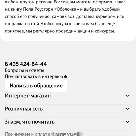
любом другом регионе России, вы можете оформить заказ
на книгу Пола Роусторн «Оболочка» и выбрать удобный
способ его получения: самовывоз, доставка курьером или
отправка почтой. Чтобы покупать книги вам было ещё
приятнее, мы регулярно проводим акции и конкурсы.
8 495 424-84-44
Вопросы и ответы
Поучаствовать в интервью
Написать обращение
Интернет-магазин
Акции
Розничная сеть
Распродажа
Доставка и оплата
Адреса магазинов
Знаем, что почитать
Программа лояльности
Книжный Дозор
Подарочные сертификаты
О компании
Скоро в продаже
Принимаем к оплате