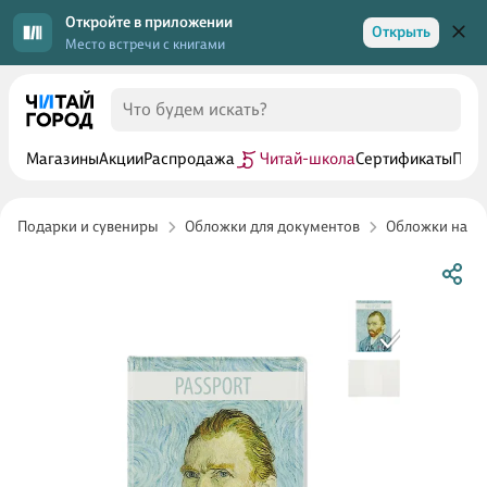
Откройте в приложении
Открыть
Место встречи с книгами
Магазины
Акции
Распродажа
Читай-школа
Сертификаты
Прог
Подарки и сувениры
Обложки для документов
Обложки на п