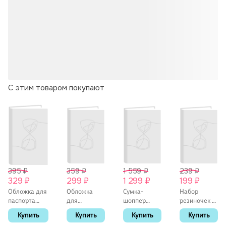
С этим товаром покупают
395 ₽
359 ₽
1 559 ₽
239 ₽
329 ₽
299 ₽
1 299 ₽
199 ₽
Обложка для
Обложка
Сумка-
Набор
паспорта
для
шоппер
резиночек в
Винсент Ван
паспорта
плюшевая
коробочке-
Купить
Купить
Купить
Купить
Гог Цветущие
Винсент Ван
Зайчик с
пончике (30