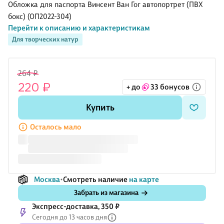
ветки
Гог Звездная
ушками
штук)
Обложка для паспорта Винсент Ван Гог автопортрет (ПВХ
миндаля
ночь (ПВХ
(бежевая)
(пастельные
бокс) (ОП2022-304)
(ПВХ бокс)
бокс) (12-
(40х36) (12-
оттенки) (3
Перейти к описанию и характеристикам
(12-999-27-
999-27-549)
ZhenPin-
см), Lafilaf
548)
2716)
Для творческих натур
264 ₽
220 ₽
+ до
33 бонусов
Купить
Осталось мало
Москва
Смотреть наличие
на карте
Забрать из магазина
Экспресс-доставка, 350 ₽
Сегодня до 13 часов дня