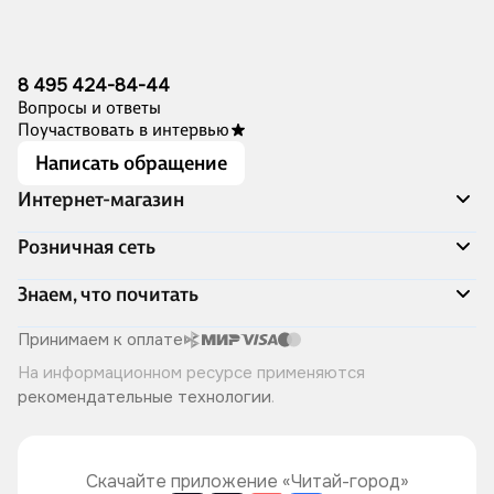
8 495 424-84-44
Вопросы и ответы
Поучаствовать в интервью
Написать обращение
Интернет-магазин
Акции
Розничная сеть
Распродажа
Доставка и оплата
Адреса магазинов
Знаем, что почитать
Программа лояльности
Книжный Дозор
Подарочные сертификаты
О компании
Скоро в продаже
Принимаем к оплате
Правила продажи
Читай-город для бизнеса
Эксклюзивные новинки
На информационном ресурсе применяются
Политика конфиденциальности
Хотите у нас работать?
Лучшие из лучших
рекомендательные технологии
.
Читай-журнал
Книжные циклы
Что ещё почитать?
Скачайте приложение «Читай-город»