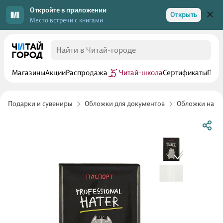
Откройте в приложении
Открыть
Место встречи с книгами
Магазины
Акции
Распродажа
Читай-школа
Сертификаты
Прог
Подарки и сувениры
Обложки для документов
Обложки на п