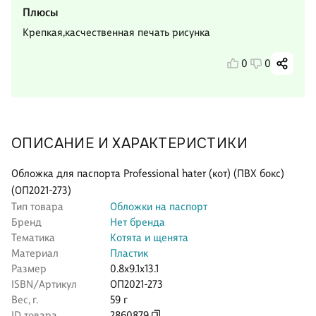
Плюсы
Крепкая,касчественная печать рисунка
0
0
ОПИСАНИЕ И ХАРАКТЕРИСТИКИ
Обложка для паспорта Professional hater (кот) (ПВХ бокс)
(ОП2021-273)
Тип товара
Обложки на паспорт
Бренд
Нет бренда
Тематика
Котята и щенята
Материал
Пластик
Размер
0.8x9.1x13.1
ISBN/Артикул
ОП2021-273
Вес, г.
59 г
ID товара
2860879