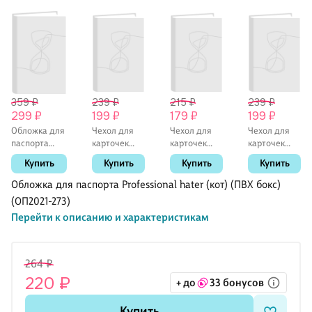
359 ₽
239 ₽
215 ₽
239 ₽
299 ₽
199 ₽
179 ₽
199 ₽
Обложка для
Чехол для
Чехол для
Чехол для
паспорта
карточек
карточек
карточек
Мрамор
горизонтальный
горизонтальный
горизонтальны
Купить
Купить
Купить
Купить
серый с
Я всё (котик)
Капибара Я
Коты Инь-Ян
черным
в
(ДКГ2024-
Обложка для паспорта Professional hater (кот) (ПВХ бокс)
(глиттер)
капибарграме
152)
(ОП2021-273)
(ПВХ бокс)
Перейти к описанию и характеристикам
(ОП2021-261)
264 ₽
220 ₽
+ до
33 бонусов
Купить