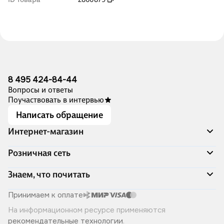
8 495 424-84-44
Вопросы и ответы
Поучаствовать в интервью
Написать обращение
Интернет-магазин
Акции
Розничная сеть
Распродажа
Доставка и оплата
Адреса магазинов
Знаем, что почитать
Программа лояльности
Книжный Дозор
Подарочные сертификаты
О компании
Скоро в продаже
Принимаем к оплате
Правила продажи
Читай-город для бизнеса
Эксклюзивные новинки
На информационном ресурсе применяются
Политика конфиденциальности
Хотите у нас работать?
Лучшие из лучших
рекомендательные технологии
.
Читай-журнал