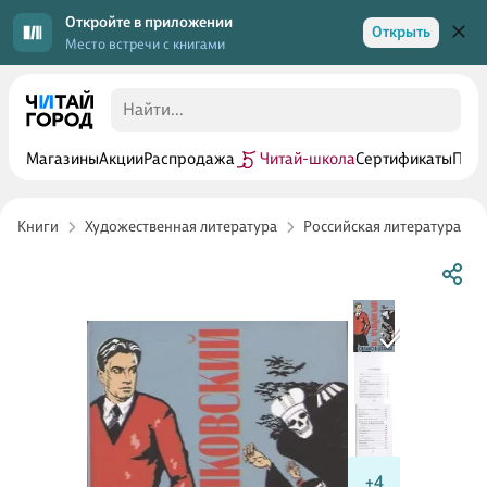
Откройте в приложении
Открыть
Место встречи с книгами
Магазины
Акции
Распродажа
Читай-школа
Сертификаты
Прог
Книги
Художественная литература
Российская литература
+4