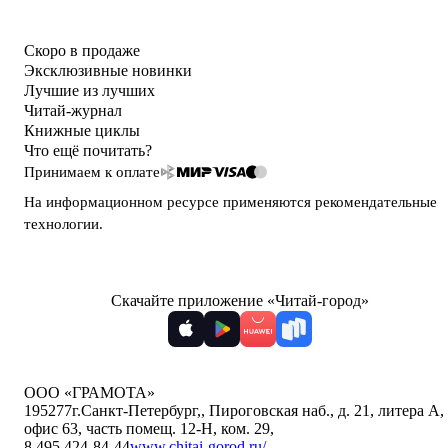
Скоро в продаже
Эксклюзивные новинки
Лучшие из лучших
Читай-журнал
Книжные циклы
Что ещё почитать?
Принимаем к оплате
На информационном ресурсе применяются
рекомендательные
технологии
.
Скачайте приложение «Читай-город»
ООО «ГРАМОТА»
195277
г.Санкт-Петербург,
,
Пироговская наб., д. 21, литера А,
офис 63, часть помещ. 12-Н, ком. 29
,
8 495 424-84-44
www.chitai-gorod.ru/