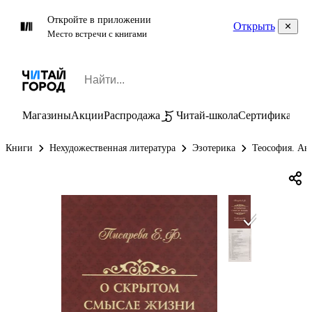
Откройте в приложении
Открыть
Место встречи с книгами
Магазины
Акции
Распродажа
Читай-школа
Сертификаты
П
Книги
Нехудожественная литература
Эзотерика
Теософия. Ан