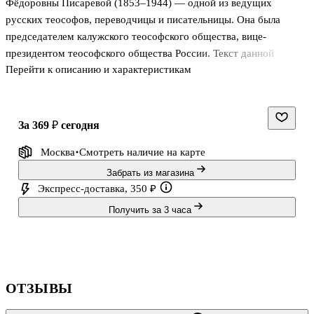
Фёдоровны Писаревой (1853–1944) — одной из ведущих
русских теософов, переводчицы и писательницы. Она была
председателем калужского теософского общества, вице-
президентом теософского общества России. Текст данной
Перейти к описанию и характеристикам
работы написан Е.Ф. Писаревой в эмиграции и представляет из
себя своеобразную «сумму теософии» — популярное изложение
основ эзотерического знания для широких кругов читателей.
Книга может быть полезной читателям, интересующимся как
за 369 ₽
сегодня
историей русской теософии, так и ищущим ответы на самые
Москва
Смотреть наличие
на карте
животрепещущие вопросы духовной жизни современности. .
Забрать из магазина
Экспресс-доставка, 350 ₽
Получить за 3 часа
ОТЗЫВЫ