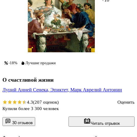
-18%
Лучшие продажи
О счастливой жизни
Луций Анней Сенека,
Эпиктет,
Марк Аврелий Антонин
4.3
(207 оценок)
Оценить
Купили более 3 300 человек
30 отзывов
Читать отрывок