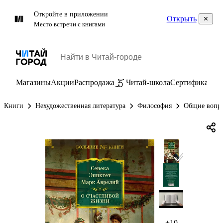
Откройте в приложении
Открыть
Место встречи с книгами
Магазины
Акции
Распродажа
Читай-школа
Сертификаты
П
Книги
Нехудожественная литература
Философия
Общие вопр
+10