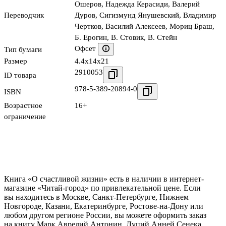
Ошеров
,
Надежда Керасиди
,
Валерий
Переводчик
Дуров
,
Сигизмунд Янушевский
,
Владимир
Чертков
,
Василий Алексеев
,
Мориц Браш
,
Б. Ерогин
,
В. Стовик
,
В. Стейн
Офсет
Тип бумаги
Размер
4.4x14x21
2910053
ID товара
978-5-389-20894-0
ISBN
Возрастное
16+
ограничение
Книга «О счастливой жизни» есть в наличии в интернет-
магазине «Читай-город» по привлекательной цене. Если
вы находитесь в Москве, Санкт-Петербурге, Нижнем
Новгороде, Казани, Екатеринбурге, Ростове-на-Дону или
любом другом регионе России, вы можете оформить заказ
на книгу Марк Аврелий Антонин, Луций Анней Сенека,