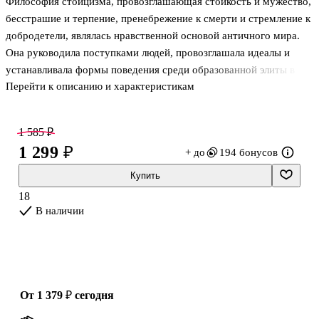
Философия стоицизма, провозглашающая стойкость и мужество,
бесстрашие и терпение, пренебрежение к смерти и стремление к
добродетели, являлась нравственной основой античного мира.
Она руководила поступками людей, провозглашала идеалы и
устанавливала формы поведения среди образованной элиты в
Перейти к описанию и характеристикам
Греции и Риме вплоть до III века нашей эры. Невозможно понять
Античность, не познакомившись с мировоззрением стоиков. К
тому же их рассуждения, охватывающие наиболее важные
1 585 ₽
проявления человеческой жизни, по-прежнему способны
1 299 ₽
+ до
194 бонусов
вдохновлять, убеждать и влиять на образ мыслей современного
читателя.
Купить
В настоящее издание вошли основные работы главных
18
представителей римского стоицизма: Луция Аннея Сенеки, Эпик
В наличии
от 1 379 ₽
сегодня