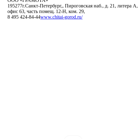
ООО «ГРАМОТА»
195277
г.Санкт-Петербург,
,
Пироговская наб., д. 21, литера А,
офис 63, часть помещ. 12-Н, ком. 29
,
8 495 424-84-44
www.chitai-gorod.ru/