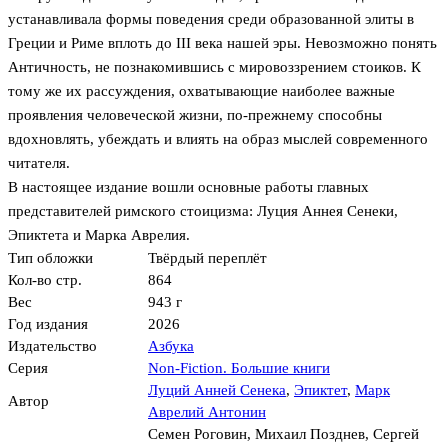
устанавливала формы поведения среди образованной элиты в
Греции и Риме вплоть до III века нашей эры. Невозможно понять
Античность, не познакомившись с мировоззрением стоиков. К
тому же их рассуждения, охватывающие наиболее важные
проявления человеческой жизни, по-прежнему способны
вдохновлять, убеждать и влиять на образ мыслей современного
читателя.
В настоящее издание вошли основные работы главных
представителей римского стоицизма: Луция Аннея Сенеки,
Эпиктета и Марка Аврелия.
Тип обложки
Твёрдый переплёт
Кол-во стр.
864
Вес
943 г
Год издания
2026
Издательство
Азбука
Серия
Non-Fiction. Большие книги
Луций Анней Сенека
,
Эпиктет
,
Марк
Автор
Аврелий Антонин
Семен Роговин
,
Михаил Позднев
,
Сергей