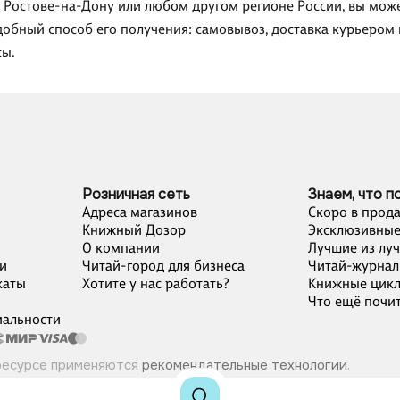
, Ростове-на-Дону или любом другом регионе России, вы мож
добный способ его получения: самовывоз, доставка курьером 
сы.
Розничная сеть
Знаем, что п
Адреса магазинов
Скоро в прод
Книжный Дозор
Эксклюзивные
О компании
Лучшие из лу
и
Читай-город для бизнеса
Читай-журнал
каты
Хотите у нас работать?
Книжные цик
Что ещё почит
альности
ресурсе применяются
рекомендательные технологии
.