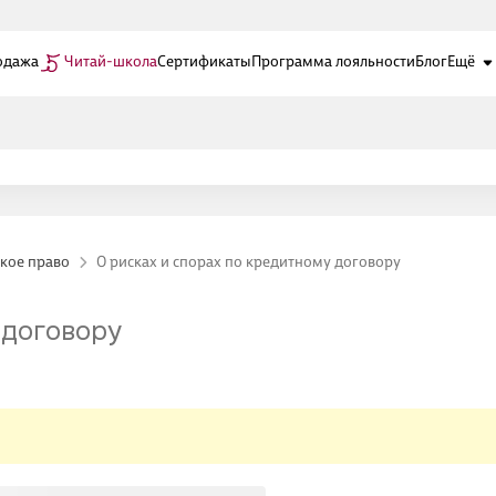
одажа
Читай-школа
Сертификаты
Программа лояльности
Блог
Ещё
кое право
О рисках и спорах по кредитному договору
 договору