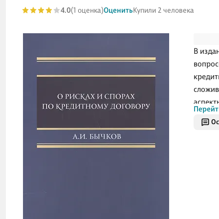
4.0
(1 оценка)
Оценить
Купили 2 человека
В изда
вопрос
кредит
сложив
аспект
Перейт
кредит
Ос
продаж
владел
програ
процен
чужому
смерти
заемщи