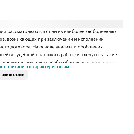
нии рассматриваются одни из наиболее злободневных
ов, возникающих при заключении и исполнении
ного договора. На основе анализа и обобщения
шейся судебной практики в работе исследуются такие
ы кредитования, как способы обеспечения возвратности
и к описанию и характеристикам
ов (финансовые ковенанты, обеспечительная купля-
тавить отзыв
а имущества, участие в корпоративном договоре с
ьцами компании-заемщика, использование страховых
мм и др.), установление банками различных видов
тов и комиссий по кредиту, получение кредита по
 паспорту, динамика кредитного обязательства в случае
 заемщика, реорганизации или ликвидации компании-
ка, процедура распределения обнаруж