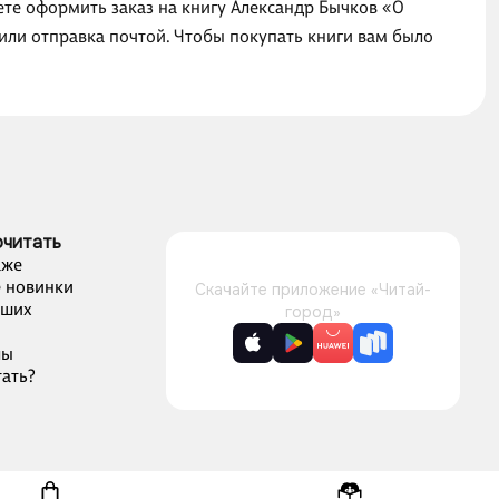
ете оформить заказ на книгу Александр Бычков «О
или отправка почтой. Чтобы покупать книги вам было
очитать
аже
 новинки
Скачайте приложение «Читай-
чших
город»
лы
ать?