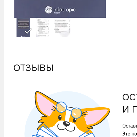
ОТЗЫВЫ
ОС
И 
Остав
Это п