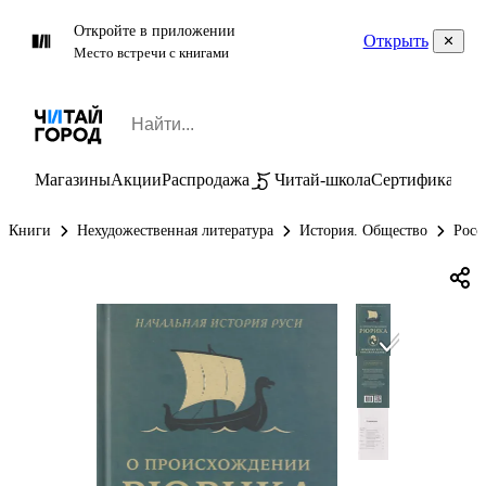
Откройте в приложении
Открыть
Место встречи с книгами
Магазины
Акции
Распродажа
Читай-школа
Сертификаты
П
Книги
Нехудожественная литература
История. Общество
Росс