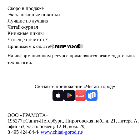
Скоро в продаже
Эксклюзивные новинки
Лучшие из лучших
Читай-журнал
Книжные циклы
Что ещё почитать?
Принимаем к оплате
На информационном ресурсе применяются
рекомендательные
технологии
.
Скачайте приложение «Читай-город»
ООО «ГРАМОТА»
195277
г.Санкт-Петербург,
,
Пироговская наб., д. 21, литера А,
офис 63, часть помещ. 12-Н, ком. 29
,
8 495 424-84-44
www.chitai-gorod.ru/