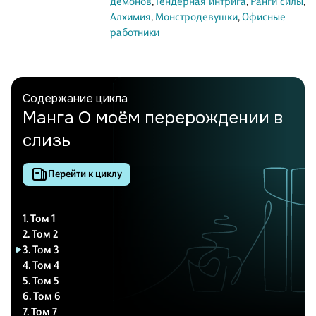
демонов
,
Гендерная интрига
,
Ранги силы
,
Алхимия
,
Монстродевушки
,
Офисные
работники
Содержание цикла
Манга О моём перерождении в
слизь
Перейти к циклу
1. Том 1
2. Том 2
3. Том 3
4. Том 4
5. Том 5
6. Том 6
7. Том 7