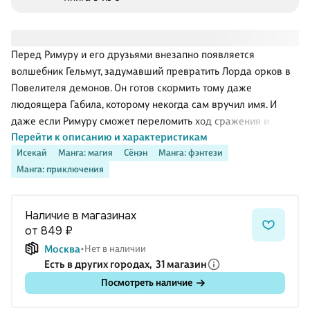
Перед Римуру и его друзьями внезапно появляется
волшебник Гельмут, задумавший превратить Лорда орков в
Повелителя демонов. Он готов скормить тому даже
людоящера Габила, которому некогда сам вручил имя. И
даже если Римуру сможет переломить ход сражения и
Перейти к описанию и характеристикам
объединить вокруг себя множество обитателей леса Дзюра,
Исекай
Манга: магия
Сёнэн
Манга: фэнтези
перед ним встанут новые проблемы — ведь своими делами
Манга: приключения
он привлечёт внимание сильных мира сего, включая короля
дварфов Газеля и сильнейшую из Повелителей демонов по
имени Милим Нава!
Наличие в магазинах
от 849 ₽
Москва
Нет в наличии
Есть в других городах,
31 магазин
Посмотреть наличие