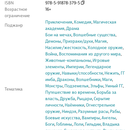
ISBN
978-5-91878-379-5
Возрастное
16+
ограничение
Приключения
,
Комедия
,
Магическая
Поджанр
академия
,
Драма
Бои на мечах
,
Волшебные существа
,
Демоны
,
Призраки/духи
,
Магия
,
Насилие/жестокость
,
Холодное оружие
,
Война
,
Воспоминания из другого мира
,
Животные-компаньоны
,
Игровые
элементы
,
Империи
,
Легендарное
оружие
,
Навыки/способности
,
Нежить
,
ГГ
имба
,
Драконы
,
Волшебники
,
Маги
,
Монстры
,
Подземелья
,
Эльфы
,
Умный ГГ
,
Тематика
Путешествие во времени
,
Борьба за
власть
,
Дружба
,
Рыцари
,
Скрытие
личности
,
Наёмники
,
Огнестрельное
оружие
,
Ниндзя
,
Разумные расы
,
Рабы
,
Боевые искусства
,
Вампиры
,
Ангелы
,
Боги
,
Гоблины
,
Лоли
,
Гильдии
,
Владыка