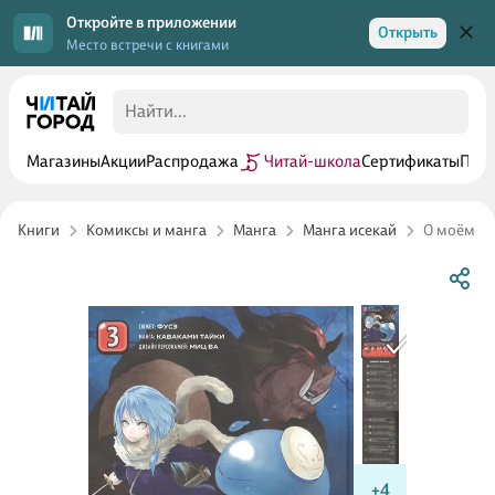
Откройте в приложении
Открыть
Место встречи с книгами
Магазины
Акции
Распродажа
Читай-школа
Сертификаты
Прог
Книги
Комиксы и манга
Манга
Манга исекай
О моём пер
+4