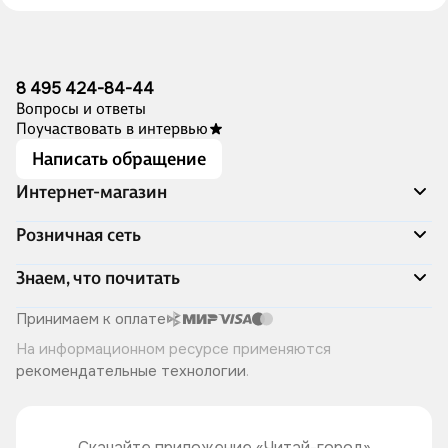
8 495 424-84-44
Вопросы и ответы
Поучаствовать в интервью
Написать обращение
Интернет-магазин
Акции
Розничная сеть
Распродажа
Доставка и оплата
Адреса магазинов
Знаем, что почитать
Программа лояльности
Книжный Дозор
Подарочные сертификаты
О компании
Скоро в продаже
Принимаем к оплате
Правила продажи
Читай-город для бизнеса
Эксклюзивные новинки
На информационном ресурсе применяются
Политика конфиденциальности
Хотите у нас работать?
Лучшие из лучших
рекомендательные технологии
.
Читай-журнал
Книжные циклы
Что ещё почитать?
Скачайте приложение «Читай-город»