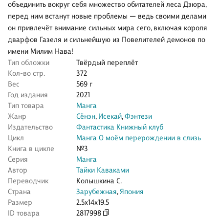
объединить вокруг себя множество обитателей леса Дзюра,
перед ним встанут новые проблемы — ведь своими делами
он привлечёт внимание сильных мира сего, включая короля
дварфов Газеля и сильнейшую из Повелителей демонов по
имени Милим Нава!
Тип обложки
Твёрдый переплёт
Кол-во стр.
372
Вес
569 г
Год издания
2021
Тип товара
Манга
Жанр
Сёнэн
,
Исекай
,
Фэнтези
Издательство
Фантастика Книжный клуб
Цикл
Манга О моём перерождении в слизь
Книга в цикле
№3
Серия
Манга
Автор
Тайки Каваками
Переводчик
Колышкина С.
Страна
Зарубежная
,
Япония
Размер
2.5x14x19.5
ID товара
2817998