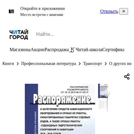
Откройте в приложении
Открыть
Место встречи с книгами
Магазины
Акции
Распродажа
Читай-школа
Сертификаты
П
Книги
Профессиональная литература
Транспорт
О других вид