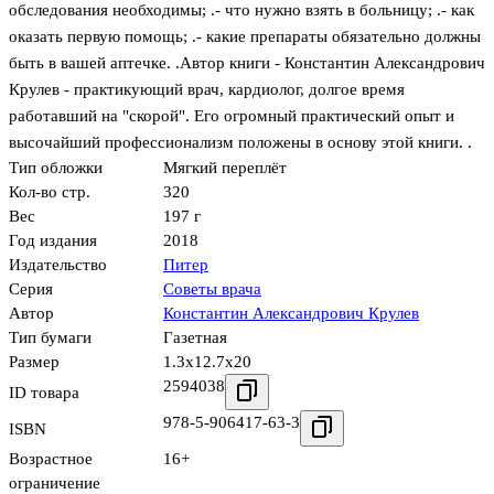
обследования необходимы; .- что нужно взять в больницу; .- как
оказать первую помощь; .- какие препараты обязательно должны
быть в вашей аптечке. .Автор книги - Константин Александрович
Крулев - практикующий врач, кардиолог, долгое время
работавший на "скорой". Его огромный практический опыт и
высочайший профессионализм положены в основу этой книги. .
Тип обложки
Мягкий переплёт
Кол-во стр.
320
Вес
197 г
Год издания
2018
Издательство
Питер
Серия
Советы врача
Автор
Константин Александрович Крулев
Тип бумаги
Газетная
Размер
1.3x12.7x20
2594038
ID товара
978-5-906417-63-3
ISBN
Возрастное
16+
ограничение