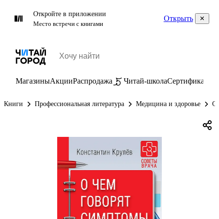
Откройте в приложении
Открыть
Место встречи с книгами
Магазины
Акции
Распродажа
Читай-школа
Сертификаты
П
Книги
Профессиональная литература
Медицина и здоровье
О 