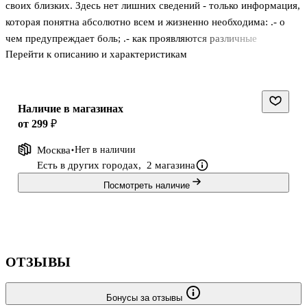
своих близких. Здесь нет лишних сведений - только информация,
которая понятна абсолютно всем и жизненно необходима: .- о
чем предупреждает боль; .- как проявляются различные
Перейти к описанию и характеристикам
заболевания; .- что означает тот или иной симптом; .- когда
нужно немедленно вызывать врача; .- какие анализы и
обследования необходимы; .- что нужно взять в больницу; .- как
оказать первую помощь; .- какие препараты обязательно должны
Наличие в магазинах
быть в вашей аптечке. .Автор книги - Константин Александрович
от 299 ₽
Крулев - практикующий врач, кардиолог, долгое время
Москва
Нет в наличии
работавший на "скорой". Его огромный практический опыт и
Есть в других городах,
2 магазина
высоча
Посмотреть наличие
ОТЗЫВЫ
Бонусы за отзывы