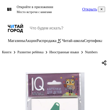
Откройте в приложении
Открыть
Место встречи с книгами
Магазины
Акции
Распродажа
Читай-школа
Сертификаты
П
Книги
Развитие ребёнка
Иностранные языки
Numbers