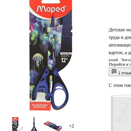
Детские н
труда и до
аппликаций
картон, а 
край. Эрг
Перейти к 
скользят, 
1 отзы
мм. Предус
С этим то
+2