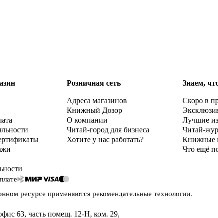
азин
Розничная сеть
Знаем, чт
Адреса магазинов
Скоро в п
Книжный Дозор
Эксклюзи
лата
О компании
Лучшие и
яльности
Читай-город для бизнеса
Читай-жу
ертификаты
Хотите у нас работать?
Книжные 
ажи
Что ещё п
ьности
плате
онном ресурсе применяются
рекомендательные технологии
.
офис 63, часть помещ. 12-Н, ком. 29
,