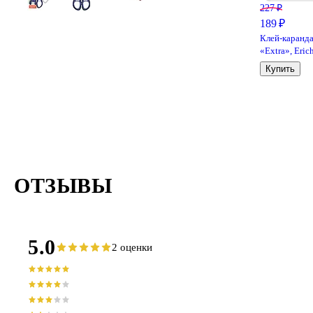
227 ₽
189 ₽
Клей-каранд
«Extra», Eric
Krause, 15 г
Купить
ОТЗЫВЫ
5.0
2 оценки