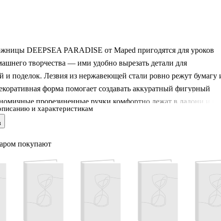
ожницы DEEPSEA PARADISE от Maped пригодятся для уроков
машнего творчества — ими удобно вырезать детали для
 и поделок. Лезвия из нержавеющей стали ровно режут бумагу 
декоративная форма помогает создавать аккуратный фигурный
ономичные прорезиненные ручки комфортно лежат в ладони и не
описанию и характеристикам
поэтому ребёнку легче контролировать рез. Длина ножниц — 160
в
мотрен подвес для хранения на крючке или в пенале.
варом покупают