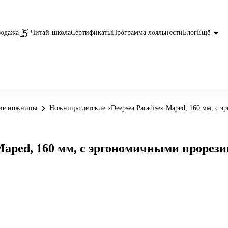
родажа
Читай-школа
Сертификаты
Программа лояльности
Блог
Ещё
ие ножницы
Ножницы детские «Deepsea Paradise» Maped, 160 мм, с
 Maped, 160 мм, с эргономичными проре