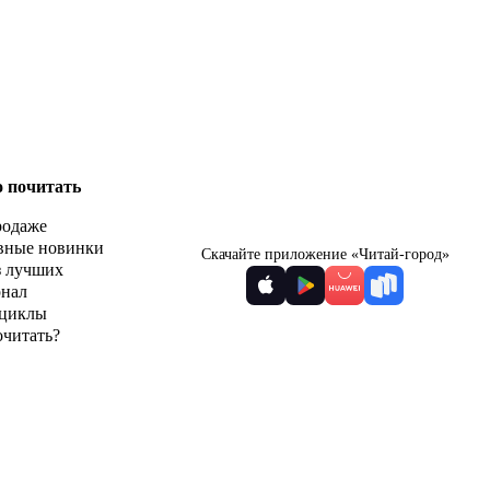
о почитать
родаже
вные новинки
Скачайте приложение «Читай-город»
з лучших
рнал
циклы
очитать?