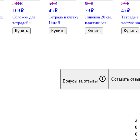
203 ₽
54 ₽
95 ₽
54 ₽
169 ₽
45 ₽
79 ₽
45 ₽
аш
Обложки для
Тетрадь в клетку
Линейка 20 см,
Тетрадь в
h
тетрадей и
Listoff
пластиковая
частую ко
дневников, 100
«Классическая
«Neon»,
линейку Li
Купить
Купить
Купить
Купить
мкм, 210х350
серия» в
GoodMark
«Классиче
мм, Топ-Спин,
ассортименте,
серия» в
10 штук
12 листов
ассортиме
12 листов
Оставить отзы
Бонусы за отзывы
2
0
0