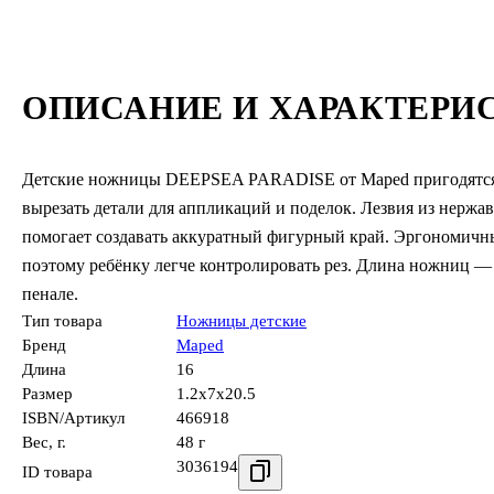
ОПИСАНИЕ И ХАРАКТЕРИ
Детские ножницы DEEPSEA PARADISE от Maped пригодятся д
вырезать детали для аппликаций и поделок. Лезвия из нержа
помогает создавать аккуратный фигурный край. Эргономичны
поэтому ребёнку легче контролировать рез. Длина ножниц — 
пенале.
Тип товара
Ножницы детские
Бренд
Maped
Длина
16
Размер
1.2x7x20.5
ISBN/Артикул
466918
Вес, г.
48 г
3036194
ID товара