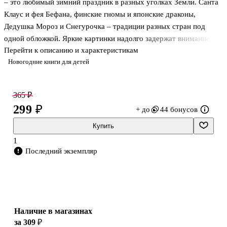
– это любимый зимний праздник в разных уголках Земли. Санта
Клаус и фея Бефана, финские гномы и японские драконы,
Дедушка Мороз и Снегурочка – традиции разных стран под
одной обложкой. Яркие картинки надолго задержат внимание
Перейти к описанию и характеристикам
малыша, а слова в окошках помогут расширить словарный запас
Новогодние книги для детей
и развить память. На каждом развороте приготовлено
интересное задание на смекалку и внимательность. Играйте,
читайте, учите новые слова, погружайтесь в новогоднюю
365 ₽
атмосферу и заряжайтесь отличным настроением!
299 ₽
+ до
44 бонусов
Купить
1
Последний экземпляр
Наличие в магазинах
за 309 ₽