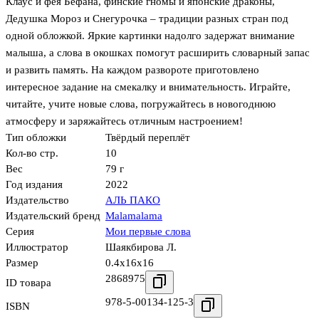
Клаус и фея Бефана, финские гномы и японские драконы,
Дедушка Мороз и Снегурочка – традиции разных стран под
одной обложкой. Яркие картинки надолго задержат внимание
малыша, а слова в окошках помогут расширить словарный запас
и развить память. На каждом развороте приготовлено
интересное задание на смекалку и внимательность. Играйте,
читайте, учите новые слова, погружайтесь в новогоднюю
атмосферу и заряжайтесь отличным настроением!
Тип обложки
Твёрдый переплёт
Кол-во стр.
10
Вес
79 г
Год издания
2022
Издательство
АЛЬ ПАКО
Издательский бренд
Malamalama
Серия
Мои первые слова
Иллюстратор
Шаякбирова Л.
Размер
0.4x16x16
2868975
ID товара
978-5-00134-125-3
ISBN