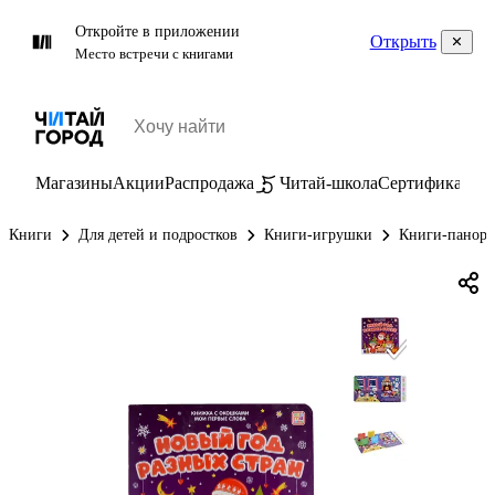
Откройте в приложении
Открыть
Место встречи с книгами
Магазины
Акции
Распродажа
Читай-школа
Сертификаты
П
Книги
Для детей и подростков
Книги-игрушки
Книги-панор