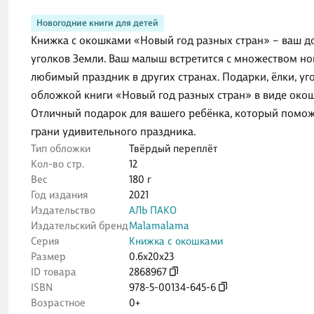
Новогодние книги для детей
Книжка с окошками «Новый год разных стран» – ваш д
уголков Земли. Ваш малыш встретится с множеством но
любимый праздник в других странах. Подарки, ёлки, у
обложкой книги «Новый год разных стран» в виде окош
Отличный подарок для вашего ребёнка, который поможе
грани удивительного праздника.
Тип обложки
Твёрдый переплёт
Кол-во стр.
12
Вес
180 г
Год издания
2021
Издательство
АЛЬ ПАКО
Издательский бренд
Malamalama
Серия
Книжка с окошками
Размер
0.6x20x23
ID товара
2868967
ISBN
978-5-00134-645-6
Возрастное
0+