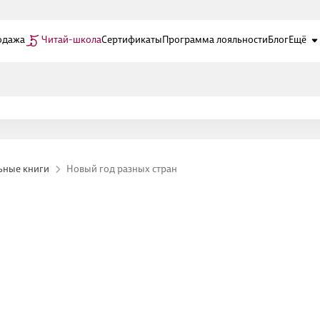
одажа
Читай-школа
Сертификаты
Программа лояльности
Блог
Ещё
ьные книги
Новый год разных стран