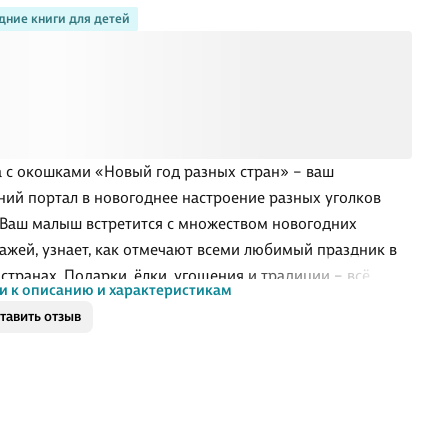
дние книги для детей
 с окошками «Новый год разных стран» – ваш
ий портал в новогоднее настроение разных уголков
 Ваш малыш встретится с множеством новогодних
ажей, узнает, как отмечают всеми любимый праздник в
 странах. Подарки, ёлки, угощения и традиции – всё
и к описанию и характеристикам
 волшебство под обложкой книги «Новый год разных
тавить отзыв
 в виде окошек, красочных иллюстраций и интересных
. Отличный подарок для вашего ребёнка, который
т вам провести время вместе, открывая для себя новые
удивительного праздника.