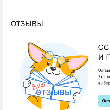
ОТЗЫВЫ
ОС
И 
Остав
Это п
выбор
Ост