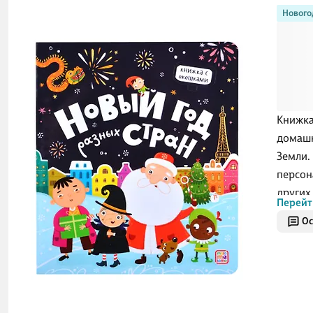
Нового
Книжка
домашн
Земли.
персон
других
Перейт
зимнее
Ос
стран»
фактов
поможе
грани 