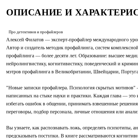
ОПИСАНИЕ И ХАРАКТЕРИ
Про детективов и профайлеров
Алексей Филатов — эксперт-профайлер международного уров
Автор и создатель методик профайлинга, систем комплексн
профайлинга — более десяти лет. Образование: высшее медиц
нейролингвистику, когнитивистику, поведенческий и кримин
мэтров профайлинга в Великобритании, Швейцарии, Порту
"Новые записки профайлера. Психология скрытых мотивов" 
написанных на стыке науки и практики. Каждая глава — эт
избегать ошибок в общении, принимать взвешенные решения 
переговоры, подбор персонала, личные отношения или анализ
Вы узнаете, как распознавать ложь, определять психотипы, 
предсказывать поступки. В книге рассматриваются когнитив