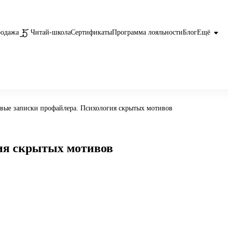
родажа
Читай-школа
Сертификаты
Программа лояльности
Блог
Ещё
вые записки профайлера. Психология скрытых мотивов
ия скрытых мотивов