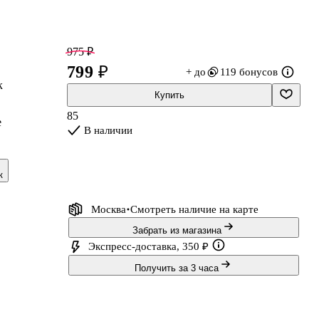
975 ₽
799 ₽
+ до
119 бонусов
к
Купить
85
е
В наличии
к
Москва
Смотреть наличие
на карте
Забрать из магазина
к
Экспресс-доставка, 350 ₽
Получить за 3 часа