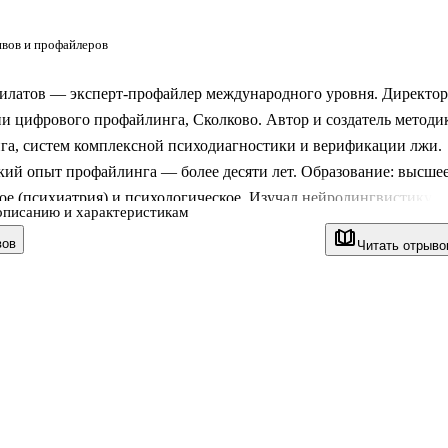
ивов и профайлеров
илатов — эксперт-профайлер международного уровня. Директор
и цифрового профайлинга, Сколково. Автор и создатель методи
га, систем комплексной психодиагностики и верификации лжи.
кий опыт профайлинга — более десяти лет. Образование: высше
е (психиатрия) и психологическое. Изучал нейролингвистику,
описанию и характеристикам
стику, поведенческий и криминалистический анализ. Проходил
вов
Читать отрыво
ое обучение у мировых мэтров профайлинга в Великобритании,
, Португалии, Франции, США.
писки профайлера. Психология скрытых мотивов" — это сборни
альных и проверенных статей, написанных на стыке науки и
Каждая глава — это инструме