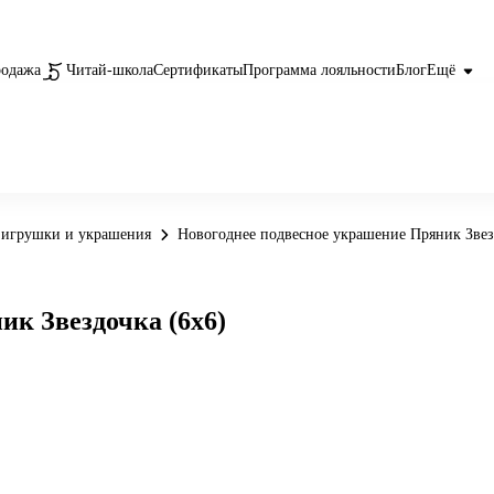
родажа
Читай-школа
Сертификаты
Программа лояльности
Блог
Ещё
 игрушки и украшения
Новогоднее подвесное украшение Пряник Звез
ик Звездочка (6x6)