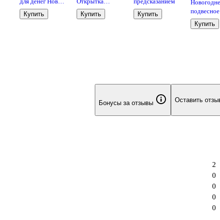
для денег Новый
Открытка
предсказанием
Новогодн
Год код 9
двойная Новый
подвесное
Купить
Купить
Купить
год код 240Н
украшени
Купить
ке
Олень с ш
(дерево)
(8х10см) (
06942-NY-
Оставить отзы
Бонусы за отзывы
2
0
0
0
0