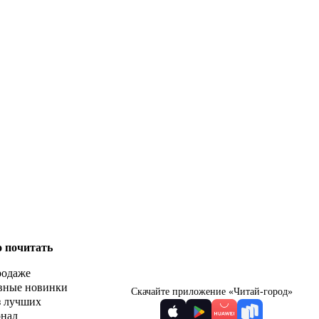
о почитать
родаже
вные новинки
Скачайте приложение «Читай-город»
з лучших
рнал