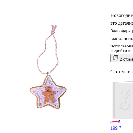
Новогодне
это детали
благодаря 
выполнено 
использова
Перейти к 
2 отзы
С этим то
239 ₽
199 ₽