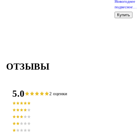
Новогоднее
подвесное
украшение
Купить
Олень в елоч
(12х13см)
(дерево) (12-
06942-NY-5)
ОТЗЫВЫ
5.0
2 оценки