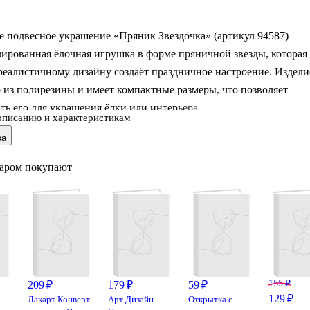
е подвесное украшение «Пряник Звездочка» (артикул 94587) —
зированная ёлочная игрушка в форме пряничной звезды, которая
реалистичному дизайну создаёт праздничное настроение. Издели
из полирезины и имеет компактные размеры, что позволяет
ть его для украшения ёлки или интерьера.
описанию и характеристикам
ва
варом покупают
155 ₽
209 ₽
179 ₽
59 ₽
129 ₽
Лакарт Конверт
Арт Дизайн
Открытка с