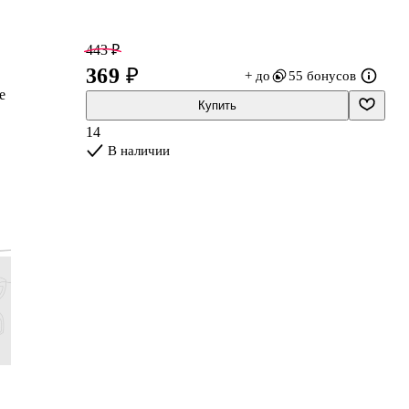
443 ₽
369 ₽
+ до
55 бонусов
е
Купить
14
В наличии
203 ₽
587 ₽
479 ₽
599 ₽
169 ₽
489 ₽
399 ₽
499 ₽