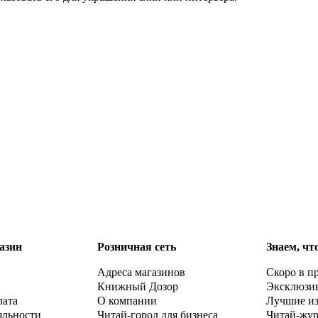
азин
Розничная сеть
Знаем, чт
Адреса магазинов
Скоро в п
Книжный Дозор
Эксклюзи
лата
О компании
Лучшие и
яльности
Читай-город для бизнеса
Читай-жу