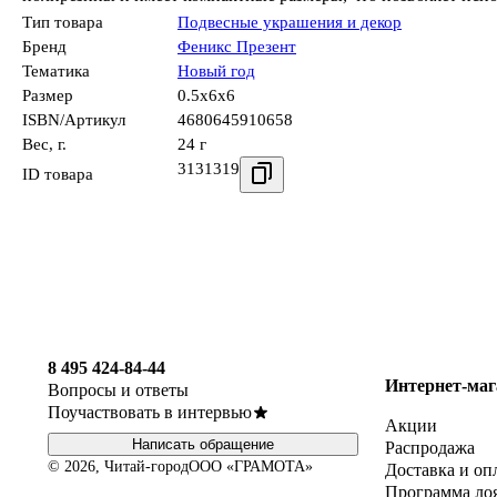
Тип товара
Подвесные украшения и декор
Бренд
Феникс Презент
Тематика
Новый год
Размер
0.5x6x6
ISBN/Артикул
4680645910658
Вес, г.
24 г
3131319
ID товара
8 495 424-84-44
Интернет-маг
Вопросы и ответы
Поучаствовать в интервью
Акции
Написать обращение
Распродажа
© 2026, Читай-город
ООО «ГРАМОТА»
Доставка и оп
Программа ло