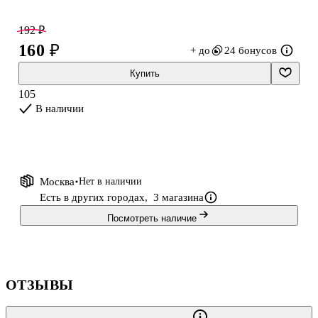
изнутри наполнен очаровательным светлым праздником. Для
этого и нужны украшения, а самый простой и интересный
192 ₽
способ создать новогоднее настроение – это украсить окна.
160 ₽
+ до
24 бонусов
Купить
105
В наличии
Москва
Нет в наличии
Есть в других городах,
3 магазина
Посмотреть наличие
ОТЗЫВЫ