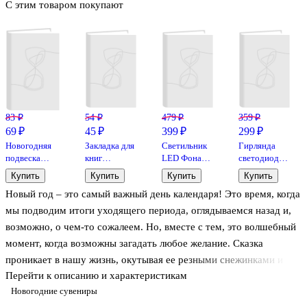
С этим товаром покупают
83 ₽
54 ₽
479 ₽
359 ₽
69 ₽
45 ₽
399 ₽
299 ₽
Новогодняя
Закладка для
Светильник
Гирлянда
подвеска
книг
LED Фонарь
светодиодная
Звезда (3 шт)
«Душнила»,
(черный)
20 ламп (5м)
Купить
Купить
Купить
Купить
(полипропилен)
пластик
(13х6)
(ПВХ бокс)
Новый год – это самый важный день календаря! Это время, когда
(10х10)
(12-06399-
M4)
мы подводим итоги уходящего периода, оглядываемся назад и,
возможно, о чем-то сожалеем. Но, вместе с тем, это волшебный
момент, когда возможны загадать любое желание. Сказка
проникает в нашу жизнь, окутывая ее резными снежинками и
Перейти к описанию и характеристикам
мягкими сугробами. Природа украшает все вокруг, превращая
Новогодние сувениры
город в большой белый дворец. И намного приятнее, когда и дом