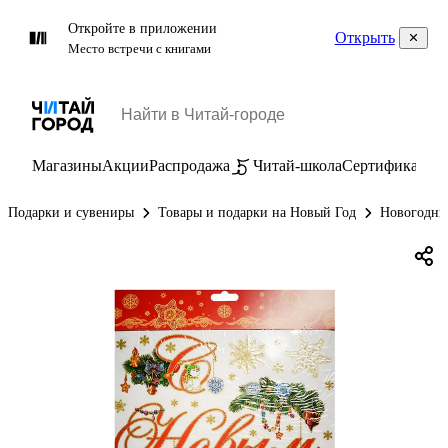
Откройте в приложении
Открыть
Место встречи с книгами
Магазины
Акции
Распродажа
Читай-школа
Сертификаты
П
Подарки и сувениры
Товары и подарки на Новый Год
Новогодни