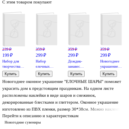
С этим товаром покупают
239 ₽
359 ₽
359 ₽
359 ₽
199 ₽
299 ₽
299 ₽
299 ₽
Набор для
Набор
Дождик-
Новогоднее
творчества
елочных
занавес
украшение
Купюрница
шаров
перламутровый
Зимняя сосна
Купить
Купить
Купить
Купить
18*10*3см
Снегопад
(1мх2м)
(ПВХ)
Новогоднее оконное украшение "ЕЛОЧНЫЕ ШАРЫ" поможет
(дерево)
(голубые)
(21x10x6)
(AM5806)
(пластик) (7
украсить дом к предстоящим праздникам. На одном листе
см) (6 шт)
расположены наклейки в виде шаров и снежинок,
декорированные блестками и глиттером. Оконное украшение
изготовлено из ПВХ пленки, размер 30*38см. Можно наклеить
Перейти к описанию и характеристикам
на окно, зеркало. После снятия не оставляет следов на
Новогодние сувениры
поверхности.