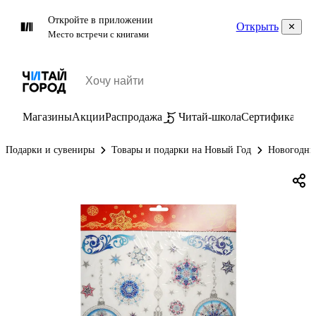
Откройте в приложении
Открыть
Место встречи с книгами
Магазины
Акции
Распродажа
Читай-школа
Сертификаты
П
Подарки и сувениры
Товары и подарки на Новый Год
Новогодни