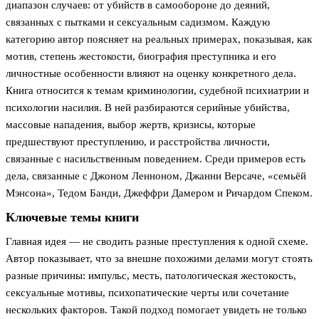
диапазон случаев: от убийств в самообороне до деяний,
связанных с пытками и сексуальным садизмом. Каждую
категорию автор поясняет на реальных примерах, показывая, как
мотив, степень жестокости, биография преступника и его
личностные особенности влияют на оценку конкретного дела.
Книга относится к темам криминологии, судебной психиатрии и
психологии насилия. В ней разбираются серийные убийства,
массовые нападения, выбор жертв, кризисы, которые
предшествуют преступлению, и расстройства личности,
связанные с насильственным поведением. Среди примеров есть
дела, связанные с Джоном Ленноном, Джанни Версаче, «семьёй
Мэнсона», Тедом Банди, Джеффри Дамером и Ричардом Спеком.
Ключевые темы книги
Главная идея — не сводить разные преступления к одной схеме.
Автор показывает, что за внешне похожими делами могут стоять
разные причины: импульс, месть, патологическая жестокость,
сексуальные мотивы, психопатические черты или сочетание
нескольких факторов. Такой подход помогает увидеть не только