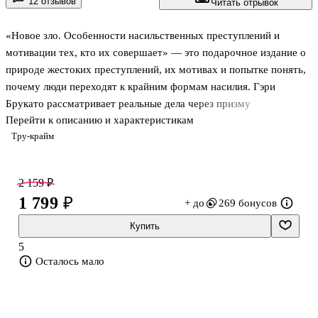
12 отзывов
Читать отрывок
«Новое зло. Особенности насильственных преступлений и
мотивации тех, кто их совершает» — это подарочное издание о
природе жестоких преступлений, их мотивах и попытке понять,
почему люди переходят к крайним формам насилия. Гэри
Брукато рассматривает реальные дела через призму
Перейти к описанию и характеристикам
криминологии и судебной психиатрии, без сенсационности и
Тру-крайм
романтизации преступников. Книга подойдёт тем, кто хочет
разобраться в криминальной психологии, поведенческом анализе
и различиях между типами тяжких преступлений, а не просто
2 159 ₽
прочитать подборку шокирующих историй.
1 799 ₽
+ до
269 бонусов
В центре внимания — шкала из 22 градаций зла, которую автор
использует для анализа убийств и других тяжких
Купить
насильственных преступлений. Она охватывае
5
Осталось мало