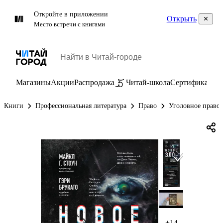
Откройте в приложении
Открыть
Место встречи с книгами
Магазины
Акции
Распродажа
Читай-школа
Сертификаты
П
Книги
Профессиональная литература
Право
Уголовное право
+14