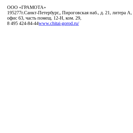
ООО «ГРАМОТА»
195277
г.Санкт-Петербург,
,
Пироговская наб., д. 21, литера А,
офис 63, часть помещ. 12-Н, ком. 29
,
8 495 424-84-44
www.chitai-gorod.ru/