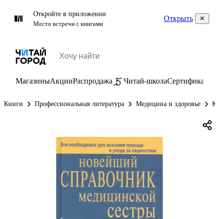
Откройте в приложении
Открыть
Место встречи с книгами
Магазины
Акции
Распродажа
Читай-школа
Сертификаты
П
Книги
Профессиональная литература
Медицина и здоровье
К