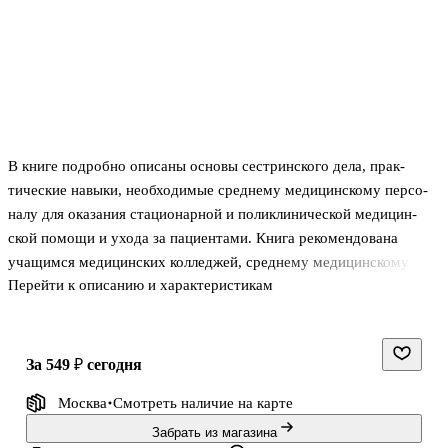
В книге подробно описаны основы сестринского дела, прак­
тические навыки, необходимые среднему медицинскому персо­
налу для оказания стационарной и поликлинической медицин­
ской помощи и ухода за пациентами. Книга рекомендована
учащимся медицинских колледжей, среднему медицинскому
Перейти к описанию и характеристикам
персоналу лечебно-профилактических учреждений, слушателям
курсов повышения квалификации по программе "Сестринское
дело".
за 549 ₽
сегодня
Москва
Смотреть наличие
на карте
Забрать из магазина