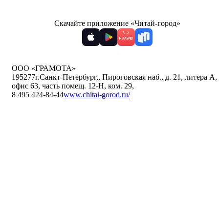
Скачайте приложение «Читай-город»
ООО «ГРАМОТА»
195277
г.Санкт-Петербург,
,
Пироговская наб., д. 21, литера А,
офис 63, часть помещ. 12-Н, ком. 29
,
8 495 424-84-44
www.chitai-gorod.ru/