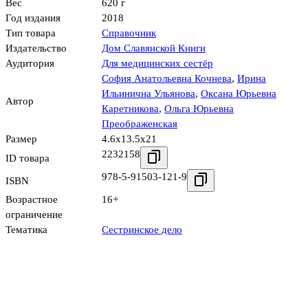
Вес
620 г
Год издания
2018
Тип товара
Справочник
Издательство
Дом Славянской Книги
Аудитория
Для медицинских сестёр
София Анатольевна Кочнева
,
Ирина
Ильинична Ульянова
,
Оксана Юрьевна
Автор
Каретникова
,
Ольга Юрьевна
Преображенская
Размер
4.6x13.5x21
2232158
ID товара
978-5-91503-121-9
ISBN
Возрастное
16+
ограничение
Тематика
Сестринское дело