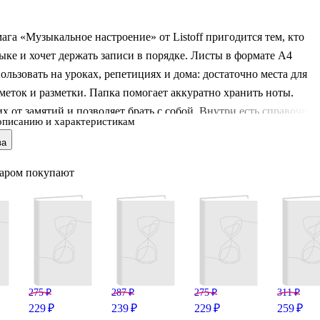
ага «Музыкальное настроение» от Listoff пригодится тем, кто
ыке и хочет держать записи в порядке. Листы в формате А4
ользовать на уроках, репетициях и дома: достаточно места для
меток и разметки. Папка помогает аккуратно хранить ноты,
х от замятий и позволяет брать с собой. Внутри есть справочны
описанию и характеристикам
 чтобы быстрее ориентироваться в нотной грамоте и
ва
иях. Подойдёт школьникам, студентам и начинающим музыканта
варом покупают
275 ₽
287 ₽
275 ₽
311 ₽
229 ₽
239 ₽
229 ₽
259 ₽