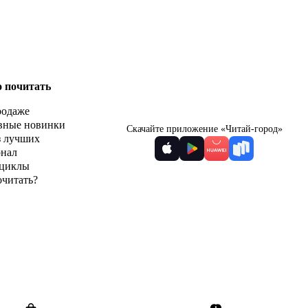
о почитать
родаже
вные новинки
Скачайте приложение «Читай-город»
з лучших
рнал
циклы
очитать?