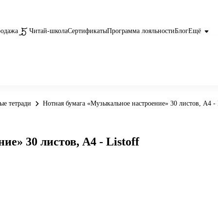
родажа
Читай-школа
Сертификаты
Программа лояльности
Блог
Ещё
ые тетради
Нотная бумага «Музыкальное настроение» 30 листов, А4 - L
» 30 листов, А4 - Listoff