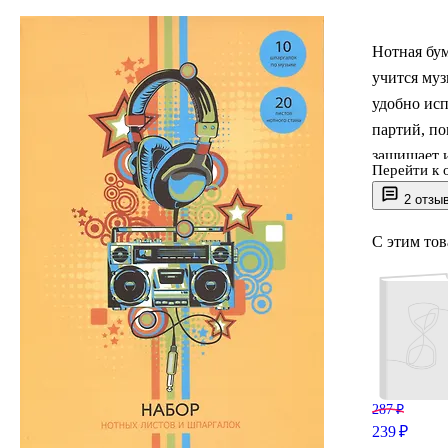
Нотная бум
учится муз
удобно исп
партий, по
защищает и
Перейти к 
материалы,
2 отзы
обозначен
С этим то
287 ₽
239 ₽