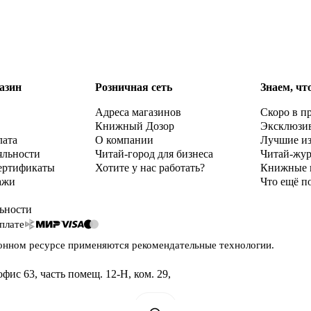
азин
Розничная сеть
Знаем, чт
Адреса магазинов
Скоро в п
Книжный Дозор
Эксклюзи
лата
О компании
Лучшие и
яльности
Читай-город для бизнеса
Читай-жу
ертификаты
Хотите у нас работать?
Книжные 
ажи
Что ещё п
ьности
плате
онном ресурсе применяются
рекомендательные технологии
.
офис 63, часть помещ. 12-Н, ком. 29
,