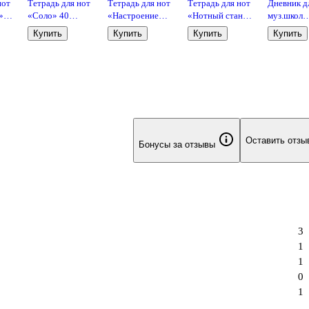
нот
Тетрадь для нот
Тетрадь для нот
Тетрадь для нот
Дневник д
»
«Соло» 40
«Настроение
«Нотный стан»
муз.школ
,
листов, А4,
утро» 40 листов,
40 листов, А4,
"Дизайн 16
Купить
Купить
Купить
Купить
off
скрепка - Listoff
А4, спираль -
спираль - Listoff
7БЦ,
Listoff
мат.ламин
выб.лак,
интеллект
Оставить отзы
Бонусы за отзывы
3
1
1
0
1