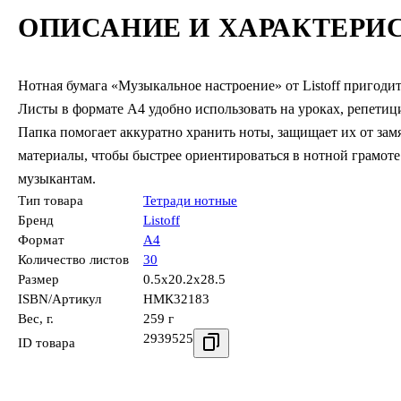
ОПИСАНИЕ И ХАРАКТЕРИ
Нотная бумага «Музыкальное настроение» от Listoff пригодитс
Листы в формате А4 удобно использовать на уроках, репетици
Папка помогает аккуратно хранить ноты, защищает их от замя
материалы, чтобы быстрее ориентироваться в нотной грамот
музыкантам.
Тип товара
Тетради нотные
Бренд
Listoff
Формат
А4
Количество листов
30
Размер
0.5x20.2x28.5
ISBN/Артикул
НМК32183
Вес, г.
259 г
2939525
ID товара