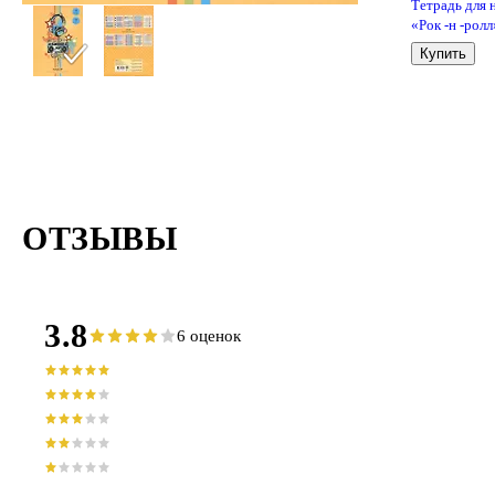
Тетрадь для 
«Рок -н -ролл
40 листов, А4
Купить
спираль - List
ОТЗЫВЫ
3.8
6 оценок