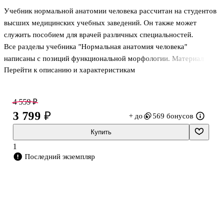
Учебник нормальной анатомии человека рассчитан на студентов
высших медицинских учебных заведений. Он также может
служить пособием для врачей различных специальностей.
Все разделы учебника "Нормальная анатомия человека"
написаны с позиций функциональной морфологии. Материал
Перейти к описанию и характеристикам
изложен кратко, систематично, с использованием современных
достижений смежных теоретических и клинических
медицинских дисциплин. В нем отсутствуют второстепенные для
4 559 ₽
последующего клинического обучения данные сравнительной
3 799 ₽
+ до
569 бонусов
анатомии. В каждом разделе учебника представлены общая
часть и частные вопросы преподавания дисциплины в объеме
Купить
учебных программ для медицинских вузов. Терминология
1
приведена в соответствии с междунаро
Последний экземпляр