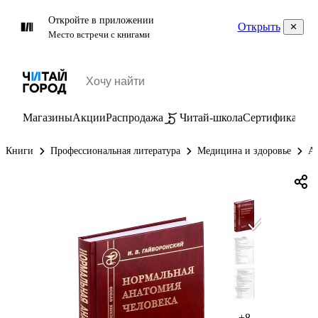
Откройте в приложении
Открыть
Место встречи с книгами
Магазины
Акции
Распродажа
Читай-школа
Сертификаты
П
Книги
Профессиональная литература
Медицина и здоровье
А
+8