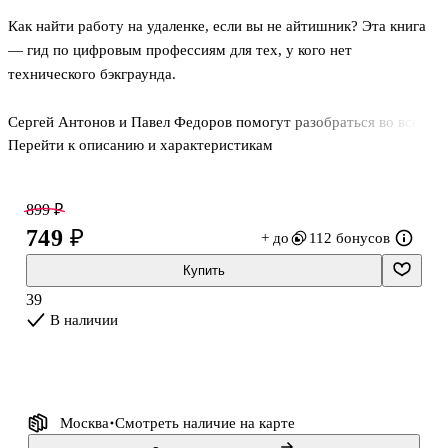
Как найти работу на удаленке, если вы не айтишник? Эта книга
— гид по цифровым профессиям для тех, у кого нет
технического бэкграунда.
Сергей Антонов и Павел Федоров помогут разобраться во всем
Перейти к описанию и характеристикам
многообразии вариантов: от копирайтера и UX-редактора до
таргетолога, дизайнера и менеджера проектов. И расскажут, как
зарабатывать на контенте, маркетинге или продажах в контексте
899 ₽
сегодняшних реалий.
749 ₽
+ до
112 бонусов
Вы узнаете:
Купить
— с чего начать свой путь в диджитал-сфере;
39
В наличии
— как выбрать профессию, подходящую именно вам;
— чему и где обучиться для нее (и как не потеряться в море
"волшебных курсов");
Москва
Смотреть наличие
на карте