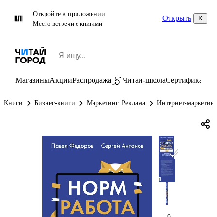
Откройте в приложении
Открыть
Место встречи с книгами
Магазины
Акции
Распродажа
Читай-школа
Сертификаты
П
Книги
Бизнес-книги
Маркетинг. Реклама
Интернет-маркетинг
+9