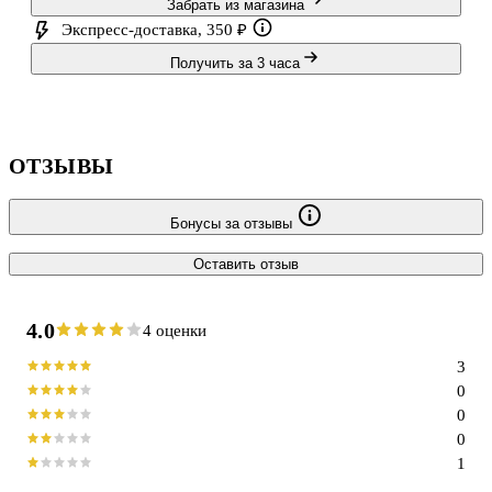
Забрать из магазина
— где найти хорошую вакансию без "красных флагов";
Экспресс-доставка, 350 ₽
— как, в конце концов, ус
Получить за 3 часа
ОТЗЫВЫ
Бонусы за отзывы
Оставить отзыв
4.0
4 оценки
3
0
0
0
1