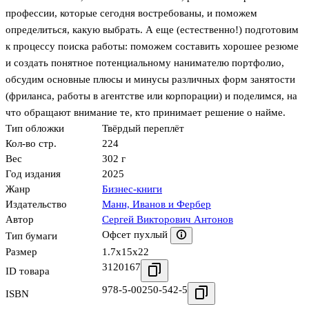
профессии, которые сегодня востребованы, и поможем
определиться, какую выбрать. А еще (естественно!) подготовим
к процессу поиска работы: поможем составить хорошее резюме
и создать понятное потенциальному нанимателю портфолио,
обсудим основные плюсы и минусы различных форм занятости
(фриланса, работы в агентстве или корпорации) и поделимся, на
что обращают внимание те, кто принимает решение о найме.
Тип обложки
Твёрдый переплёт
Кол-во стр.
224
Вес
302 г
Год издания
2025
Жанр
Бизнес-книги
Издательство
Манн, Иванов и Фербер
Автор
Сергей Викторович Антонов
Офсет пухлый
Тип бумаги
Размер
1.7x15x22
3120167
ID товара
978-5-00250-542-5
ISBN