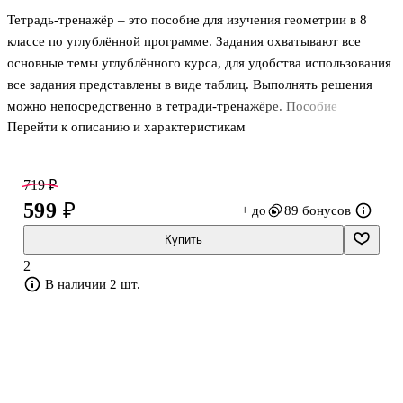
Тетрадь-тренажёр – это пособие для изучения геометрии в 8
классе по углублённой программе. Задания охватывают все
основные темы углублённого курса, для удобства использования
все задания представлены в виде таблиц. Выполнять решения
можно непосредственно в тетради-тренажёре. Пособие
Перейти к описанию и характеристикам
ориентировано на последний ФГОС для углублённой программы
с опорой на учебник «Геометрия: 7–9 классы» (Атанасян Л.С. и
др.), включённый в Федеральный перечень учебников. Также
719 ₽
возможно использование этих материалов с другими учебниками
599 ₽
+ до
89 бонусов
и учебными пособиями по геометрии 8 класса. Пособие
адресовано, в первую очередь, учителям, работающим по
Купить
углублённой программе, но будет также полезно репетиторам,
2
учащимся и их
В наличии 2 шт.