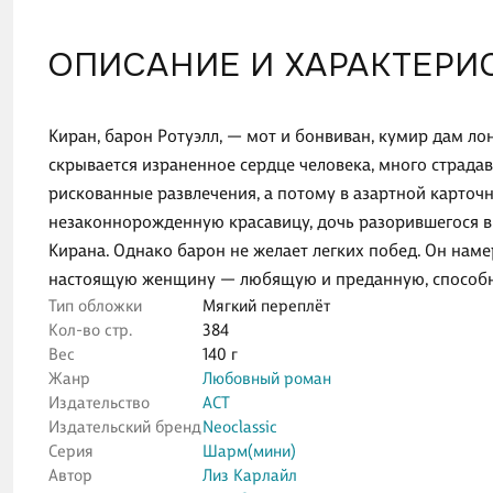
ОПИСАНИЕ И ХАРАКТЕРИ
Киран, барон Ротуэлл, — мот и бонвиван, кумир дам л
скрывается израненное сердце человека, много страдав
рискованные развлечения, а потому в азартной карточ
незаконнорожденную красавицу, дочь разорившегося в
Кирана. Однако барон не желает легких побед. Он наме
настоящую женщину — любящую и преданную, способн
Тип обложки
Мягкий переплёт
Кол-во стр.
384
Вес
140 г
Жанр
Любовный роман
Издательство
АСТ
Издательский бренд
Neoclassic
Серия
Шарм(мини)
Автор
Лиз Карлайл