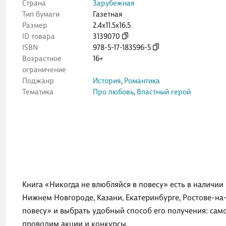
Страна
Зарубежная
Тип бумаги
Газетная
Размер
2.4x11.5x16.5
ID товара
3139070
ISBN
978-5-17-183596-5
Возрастное
16+
ограничение
Поджанр
История
,
Романтика
Тематика
Про любовь
,
Властный герой
Книга «Никогда не влюбляйся в повесу» есть в наличии
Нижнем Новгороде, Казани, Екатеринбурге, Ростове-на
повесу» и выбрать удобный способ его получения: сам
проводим акции и конкурсы.