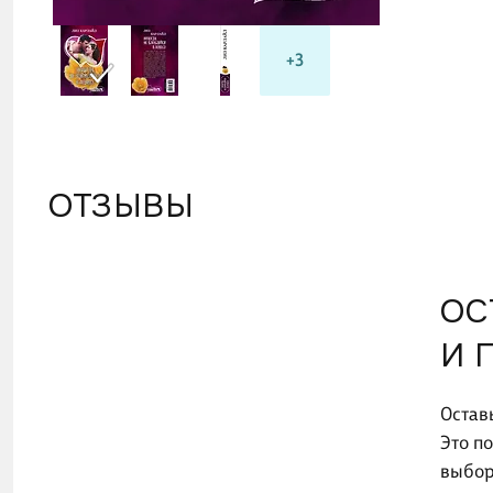
+3
ОТЗЫВЫ
ОС
И 
Остав
Это п
выбор