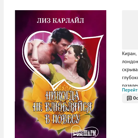
Киран,
лондон
скрыва
глубок
развле
Перейт
приним
Ос
красав
Маршан
не жел
Камилл
и пред