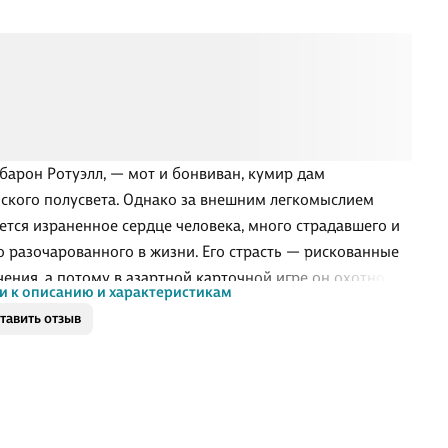
 барон Ротуэлл, — мот и бонвиван, кумир дам
ского полусвета. Однако за внешним легкомыслием
ется израненное сердце человека, много страдавшего и
о разочарованного в жизни. Его страсть — рискованные
чения, а потому в азартной карточной игре он охотно
и к описанию и характеристикам
ает необычную ставку — незаконнорожденную
тавить отзыв
ицу, дочь разорившегося виконта Камиллу
.Теперь судьба девушки в руках Кирана. Однако барон
ает легких побед. Он намерен не просто покорить
у, но пробудить в ней настоящую женщину — любящую
анную, способную подарить ему счастье…