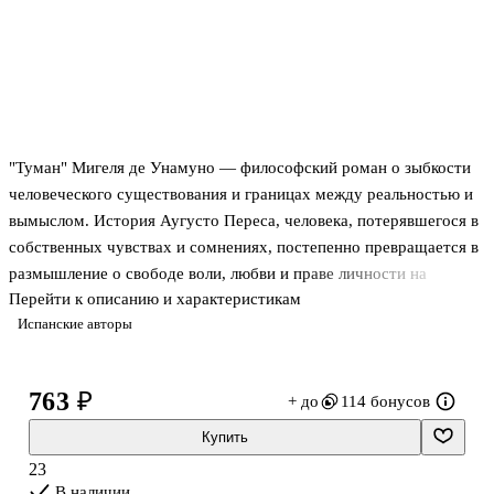
"Туман" Мигеля де Унамуно — философский роман о зыбкости
человеческого существования и границах между реальностью и
вымыслом. История Аугусто Переса, человека, потерявшегося в
собственных чувствах и сомнениях, постепенно превращается в
размышление о свободе воли, любви и праве личности на
Перейти к описанию и характеристикам
самостоятельную судьбу. Размывая границы между автором и
Испанские авторы
героем, Унамуно создает парадоксальный и интеллектуально
напряжённый текст, в котором сама жизнь предстает как туман
— неопределённый, изменчивый и ускользающий.
763 ₽
+ до
114 бонусов
Текст романа представлен на языке оригинала без адаптации и
сокращений.
Купить
23
В наличии