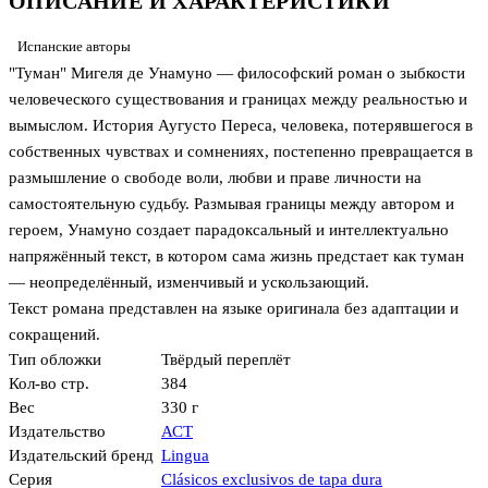
ОПИСАНИЕ И ХАРАКТЕРИСТИКИ
Испанские авторы
"Туман" Мигеля де Унамуно — философский роман о зыбкости
человеческого существования и границах между реальностью и
вымыслом. История Аугусто Переса, человека, потерявшегося в
собственных чувствах и сомнениях, постепенно превращается в
размышление о свободе воли, любви и праве личности на
самостоятельную судьбу. Размывая границы между автором и
героем, Унамуно создает парадоксальный и интеллектуально
напряжённый текст, в котором сама жизнь предстает как туман
— неопределённый, изменчивый и ускользающий.
Текст романа представлен на языке оригинала без адаптации и
сокращений.
Тип обложки
Твёрдый переплёт
Кол-во стр.
384
Вес
330 г
Издательство
АСТ
Издательский бренд
Lingua
Серия
Clásicos exclusivos de tapa dura