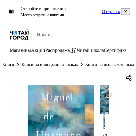
Откройте в приложении
Открыть
Место встречи с книгами
Магазины
Акции
Распродажа
Читай-школа
Сертификаты
П
Книги
Книги на иностранных языках
Книги на испанском языке
+7