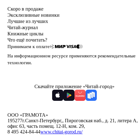
Скоро в продаже
Эксклюзивные новинки
Лучшие из лучших
Читай-журнал
Книжные циклы
Что ещё почитать?
Принимаем к оплате
На информационном ресурсе применяются
рекомендательные
технологии
.
Скачайте приложение «Читай-город»
ООО «ГРАМОТА»
195277
г.Санкт-Петербург,
,
Пироговская наб., д. 21, литера А,
офис 63, часть помещ. 12-Н, ком. 29
,
8 495 424-84-44
www.chitai-gorod.ru/