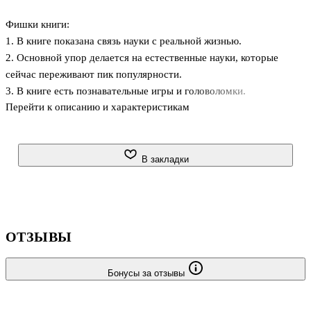
Фишки книги:
1. В книге показана связь науки с реальной жизнью.
2. Основной упор делается на естественные науки, которые
сейчас переживают пик популярности.
3. В книге есть познавательные игры и головоломки.
Перейти к описанию и характеристикам
4. Несложные эксперименты и пошаговые инструкции к ним.
5. Ответы к головоломкам с объяснениями, которые сами по
себе несут познавательный заряд.
В закладки
ОТЗЫВЫ
Бонусы за отзывы