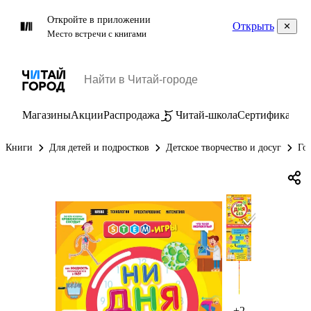
Откройте в приложении
Открыть
Место встречи с книгами
Магазины
Акции
Распродажа
Читай-школа
Сертификаты
П
Книги
Для детей и подростков
Детское творчество и досуг
Го
+2