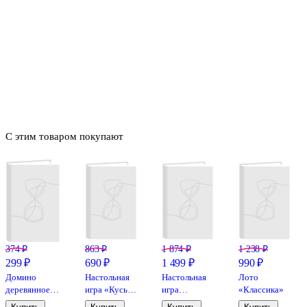
С этим товаром покупают
374 ₽
863 ₽
1 874 ₽
1 238 ₽
299 ₽
690 ₽
1 499 ₽
990 ₽
Домино
Настольная
Настольная
Лото
деревянное
игра «Кусь»,
игра
«Классика»
классическое
Bookvalno
«Миллионер