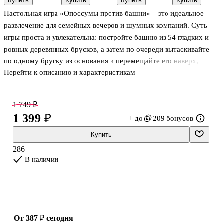
Купить
Купить
Купить
Купить
в деревянной
Classic V2»,
Настольная игра «Опоссумы против башни» – это идеальное
коробке,
Origami
Десятое
развлечение для семейных вечеров и шумных компаний. Суть
королевство
игры проста и увлекательна: постройте башню из 54 гладких и
ровных деревянных брусков, а затем по очереди вытаскивайте
по одному бруску из основания и перемещайте его наверх,
Перейти к описанию и характеристикам
пытаясь сохранить устойчивость конструкции. Игрок, у
которого башня падает, проигрывает, а победителем становится
тот, кто последним переместил брусок, не обрушив башню.
1 749 ₽
1 399 ₽
+ до
209 бонусов
Настольная игра не только весело развлекает, но и способствует
развитию мелкой моторики, координации и пространственного
Купить
мышления у детей. Игра подходит для детей от года и старше.
286
Игра не требует дополнительных знаний и навыков, что д
В наличии
от 387 ₽
сегодня