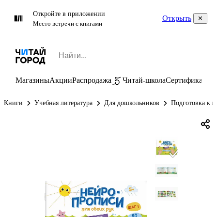
Откройте в приложении
Открыть
Место встречи с книгами
Магазины
Акции
Распродажа
Читай-школа
Сертификаты
П
Книги
Учебная литература
Для дошкольников
Подготовка к ш