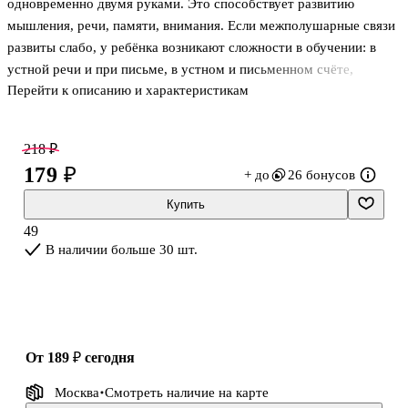
одновременно двумя руками. Это способствует развитию
мышления, речи, памяти, внимания. Если межполушарные связи
развиты слабо, у ребёнка возникают сложности в обучении: в
устной речи и при письме, в устном и письменном счёте,
Перейти к описанию и характеристикам
запоминании и восприятии информации. Комплект состоит из
двух тетрадей, которые различаются по степени сложности
заданий.
218 ₽
179 ₽
+ до
26 бонусов
Купить
49
В наличии больше 30 шт.
от 189 ₽
сегодня
Москва
Смотреть наличие
на карте