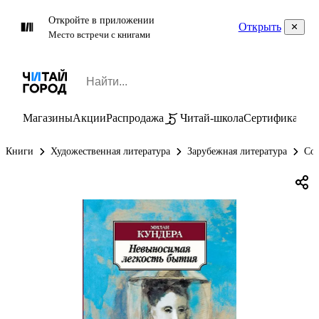
Откройте в приложении
Открыть
Место встречи с книгами
Магазины
Акции
Распродажа
Читай-школа
Сертификаты
П
Книги
Художественная литература
Зарубежная литература
Сов