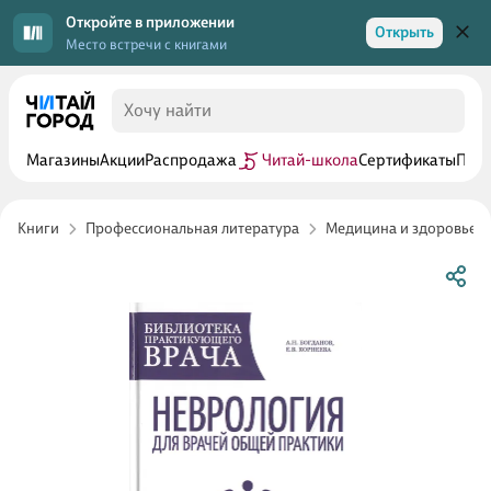
Откройте в приложении
Открыть
Место встречи с книгами
Магазины
Акции
Распродажа
Читай-школа
Сертификаты
Прог
Книги
Профессиональная литература
Медицина и здоровье