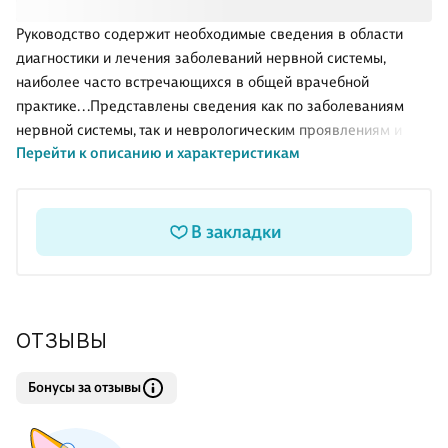
Руководство содержит необходимые сведения в области
диагностики и лечения заболеваний нервной системы,
наиболее часто встречающихся в общей врачебной
практике. . .Представлены сведения как по заболеваниям
нервной системы, так и неврологическим проявлениям и
Перейти к описанию и характеристикам
осложнениям соматической, эндокринологической,
инфекционной патологии. Основное внимание уделено
лечебно-диагностической работе на амбулаторном этапе
оказания врачебной помощи. . .Руководство предназначено
В закладки
для врачей общей практики, а также интернов, клинических
ординаторов, изучающих неврологию, и врачей других
специальностей.
ОТЗЫВЫ
Бонусы за отзывы