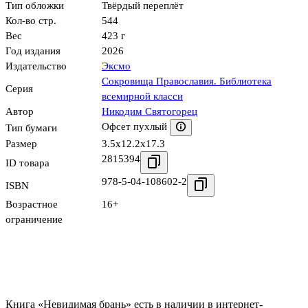
Тип обложки
Твёрдый переплёт
Кол-во стр.
544
Вес
423 г
Год издания
2026
Издательство
Эксмо
Сокровища Православия. Библиотека
Серия
всемирной класси
Автор
Никодим Святогорец
Офсет пухлый
Тип бумаги
Размер
3.5x12.2x17.3
2815394
ID товара
978-5-04-108602-2
ISBN
Возрастное
16+
ограничение
Книга «Невидимая брань» есть в наличии в интернет-