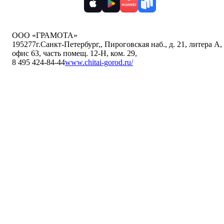
ООО «ГРАМОТА»
195277
г.Санкт-Петербург,
,
Пироговская наб., д. 21, литера А,
офис 63, часть помещ. 12-Н, ком. 29
,
8 495 424-84-44
www.chitai-gorod.ru/