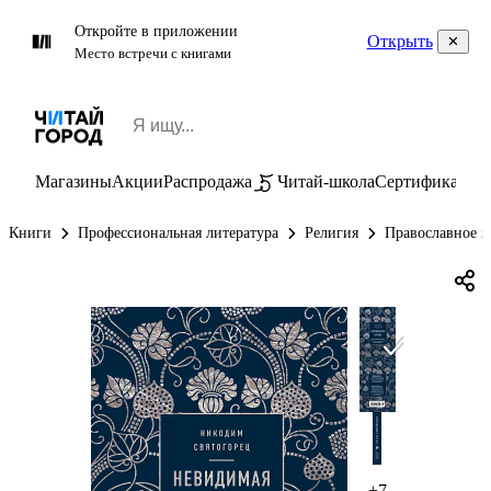
Откройте в приложении
Открыть
Место встречи с книгами
Магазины
Акции
Распродажа
Читай-школа
Сертификаты
П
Книги
Профессиональная литература
Религия
Православное х
+7