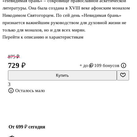
«Невидимая брань» – сокровище православной аскетической
литературы. Она была создана в XVIII веке афонским монахом
Никодимом Святогорцем. По сей день «Невидимая брань»
признается важнейшим руководством для духовной жизни не
только для монахов, но и для всех мирян.
Перейти к описанию и характеристикам
Для этого издания впервые была проделана работа по
составлению специального дополнения к классическому тексту.
875 ₽
В каждой главе вы найдете краткие пояснения и тезисы,
729 ₽
+ до
109 бонусов
призванные облегчить чтение, изучение и запоминание. Они
помогут начинающим в вере, станут стимулом для дальнейших
Купить
размышлений и придадут читателю крепости на духовном пути.
3
Осталось мало
Рекомендовано к публикации Издательским советом Русской
Православной Церкви. Номер
от 699 ₽
сегодня