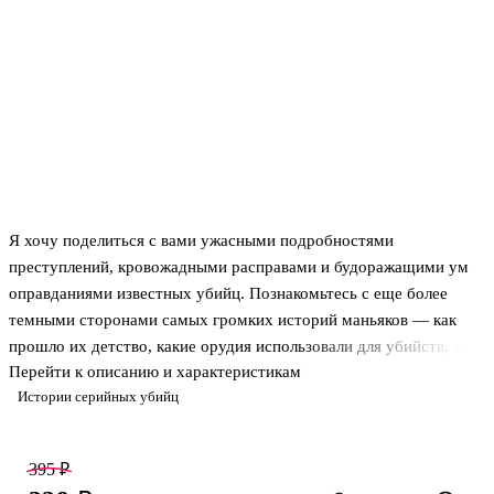
Я хочу поделиться с вами ужасными подробностями
преступлений, кровожадными расправами и будоражащими ум
оправданиями известных убийц. Познакомьтесь с еще более
темными сторонами самых громких историй маньяков — как
прошло их детство, какие орудия использовали для убийств, а
Перейти к описанию и характеристикам
также чем объясняли свои ужасные деяния.Решив
Истории серийных убийц
последовательно все головоломки, вы узнаете истории 13 убийц:
от первого преступления до обвинительного приговора. Многие
из них заставят ваше сердце биться чаще. Готовы ли вы узнать
395 ₽
страшные подробности убийств, которые потрясали умы