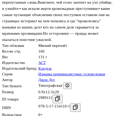
перепутанные слова.Выясните, чей голос шепчет на ухо убийце,
и узнайте:• как искали жертв кровожадные преступники;• какие
самые пугающие объяснения своих поступков оставили они на
страницах истории;• на чем попались и где "прокололись"
маньяки из наших дел;• кто на самом деле скрывается за
мрачными прозвищами.Но осторожнее — правда может
оказаться поистине ужасной.
Тип обложки
Мягкий переплёт
Кол-во стр.
160
Вес
131 г
Издательство
АСТ
Издательский бренд
Кладезь
Серия
Изнанка криминалистики: головоломки
Автор
Джон Доу
Типографская
Тип бумаги
Размер
0.9x12.3x20
2989111
ID товара
978-5-17-154110-1
ISBN
Возрастное
0+