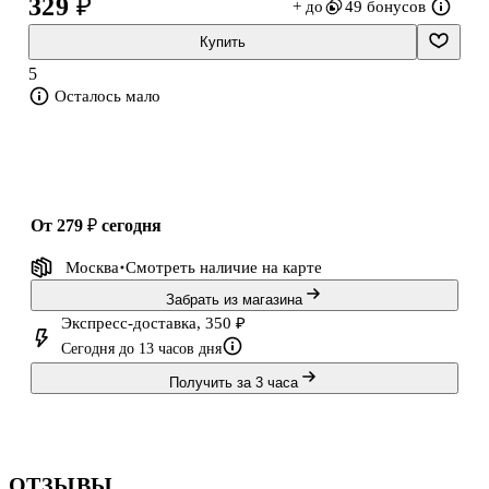
329 ₽
+ до
49 бонусов
общества, судей, присяжных и всех причастных к
расследованию.Чтобы узнать всё до мельчайших подробностей,
Купить
разгадайте шифры и лабиринты, соберите
5
Осталось мало
от 279 ₽
сегодня
Москва
Смотреть наличие
на карте
Забрать из магазина
Экспресс-доставка, 350 ₽
Сегодня до 13 часов дня
Получить за 3 часа
ОТЗЫВЫ