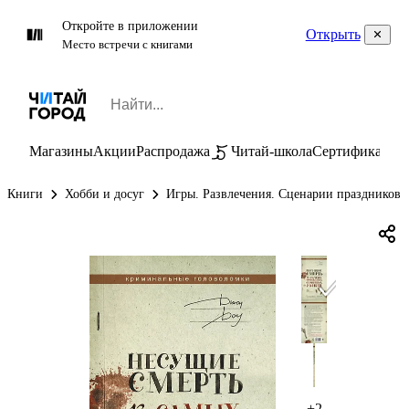
Откройте в приложении
Открыть
Место встречи с книгами
Магазины
Акции
Распродажа
Читай-школа
Сертификаты
П
Книги
Хобби и досуг
Игры. Развлечения. Сценарии праздников
+2