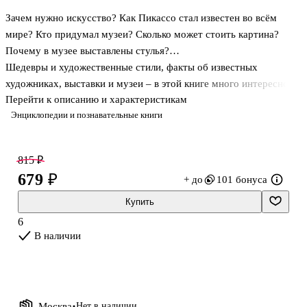
Зачем нужно искусство? Как Пикассо стал известен во всём
мире? Кто придумал музеи? Сколько может стоить картина?
Почему в музее выставлены стулья?…
Шедевры и художественные стили, факты об известных
художниках, выставки и музеи – в этой книге много интересной
Перейти к описанию и характеристикам
информации об истории искусств. Автор книги искусствовед
Энциклопедии и познавательные книги
Полин Понс поможет лучше разобраться в живописи,
скульптуре, фотографии, архитектуре и дизайне. А смешные
иллюстрации Паскаля Леметра не оставят без улыбки ни ребёнка,
815 ₽
ни взрослого.
679 ₽
+ до
101 бонуса
Купить
6
В наличии
Москва
Нет в наличии