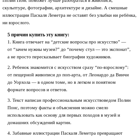
Полин Понс поможет лучше разобраться в живописи,
скульптуре, фотографии, архитектуре и дизайне. А смешные
иллюстрации Паскаля Леметра не оставят без улыбки ни ребёнка,
ни взрослого.
5 причин купить эту книгу:
1. Книга отвечает на “детские вопросы про искусство” —
от “зачем нужны музеи?” до “почему стул — это экспонат”,
а не просто пересказывает биографии художников.
2. Ребeнок знакомится с искусством сразу “по-взрослому”:
от пещерной живописи до поп-арта, от Леонардо да Винчи
до Уорхола — в одном томе, но в лeгком и понятном
формате вопросов и ответов.
3. Текст написан профессиональным искусствоведом Полин
Понс, поэтому факты и объяснения можно смело
использовать как основу для первых походов в музей и
домашних обсуждений картин.
4. Забавные иллюстрации Паскаля Леметра превращают