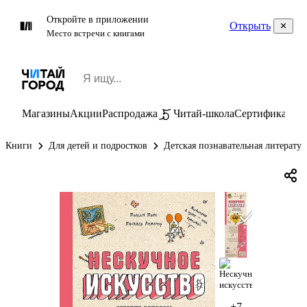
Откройте в приложении
Открыть
Место встречи с книгами
Магазины
Акции
Распродажа
Читай-школа
Сертификаты
П
Книги
Для детей и подростков
Детская познавательная литератур
+7