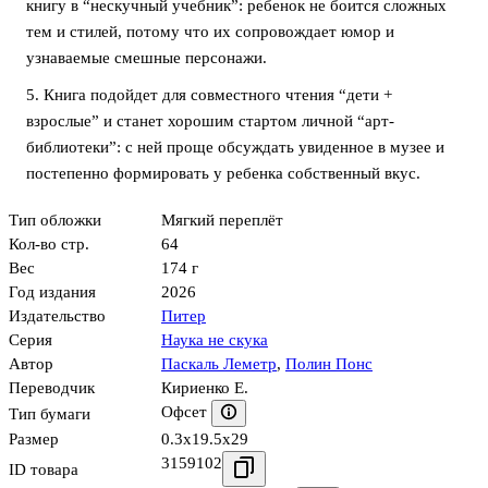
книгу в “нескучный учебник”: ребeнок не боится сложных
тем и стилей, потому что их сопровождает юмор и
узнаваемые смешные персонажи.
5. Книга подойдeт для совместного чтения “дети +
взрослые” и станет хорошим стартом личной “арт-
библиотеки”: с ней проще обсуждать увиденное в музее и
постепенно формировать у ребeнка собственный вкус.
Тип обложки
Мягкий переплёт
Кол-во стр.
64
Вес
174 г
Год издания
2026
Издательство
Питер
Серия
Наука не скука
Автор
Паскаль Леметр
,
Полин Понс
Переводчик
Кириенко Е.
Офсет
Тип бумаги
Размер
0.3x19.5x29
3159102
ID товара