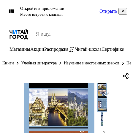
Откройте в приложении
Открыть
Место встречи с книгами
Магазины
Акции
Распродажа
Читай-школа
Сертификаты
П
Книги
Учебная литература
Изучение иностранных языков
Нем
+2