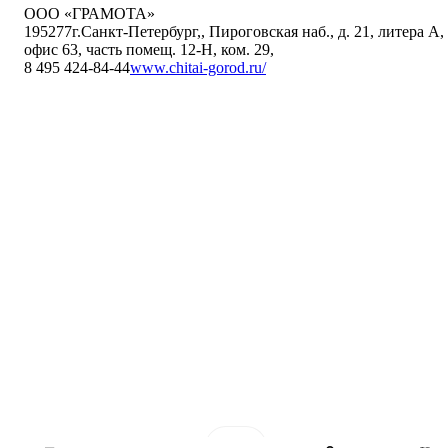
ООО «ГРАМОТА»
195277
г.Санкт-Петербург,
,
Пироговская наб., д. 21, литера А,
офис 63, часть помещ. 12-Н, ком. 29
,
8 495 424-84-44
www.chitai-gorod.ru/