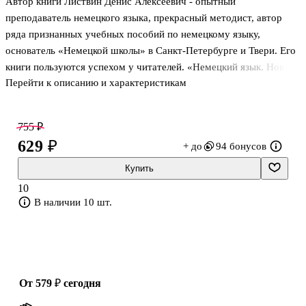
Автор книги Листвин Денис Алексеевич - опытный
преподаватель немецкого языка, прекрасный методист, автор
ряда признанных учебных пособий по немецкому языку,
основатель «Немецкой школы» в Санкт-Петербурге и Твери. Его
книги пользуются успехом у читателей. «Немецкий язык. Новый
Перейти к описанию и характеристикам
самоучитель» - книга, сочетающая в себе новизну и
традиционный подход к обучению. Книгу отличает идеальный
баланс грамматического, лексического и текстового материала.
755 ₽
Авторская методика позволяет эффективно и в обозримые сроки
629 ₽
+ до
94 бонусов
выучить немецкий язык. Освоив данный курс, вы достигните
уровня A2 Общеевропейской системы уровней владения
Купить
иностранными языками.
10
В наличии 10 шт.
от 579 ₽
сегодня