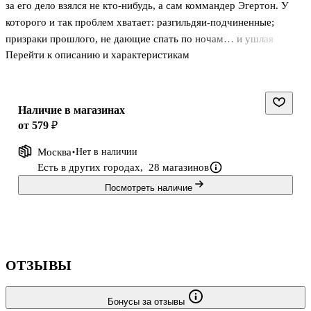
за его дело взялся не кто-нибудь, а сам коммандер Эгертон. У
которого и так проблем хватает: разгильдяи-подчиненные;
призраки прошлого, не дающие спать по ночам… и ушлая
Перейти к описанию и характеристикам
девчонка-заклинательница, постоянно влипающая в
неприятности.
И видят боги, проще сладить с целой дюжиной маньяков, чем с
одной Билли-шельмой: ведь та может вмиг вывести из себя даже
Наличие в магазинах
самого сурового некроманта.
от 579 ₽
Москва
Нет в наличии
Есть в других городах,
28 магазинов
Посмотреть наличие
ОТЗЫВЫ
Бонусы за отзывы