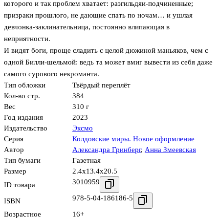
которого и так проблем хватает: разгильдяи-подчиненные;
призраки прошлого, не дающие спать по ночам… и ушлая
девчонка-заклинательница, постоянно влипающая в
неприятности.
И видят боги, проще сладить с целой дюжиной маньяков, чем с
одной Билли-шельмой: ведь та может вмиг вывести из себя даже
самого сурового некроманта.
Тип обложки
Твёрдый переплёт
Кол-во стр.
384
Вес
310 г
Год издания
2023
Издательство
Эксмо
Серия
Колдовские миры. Новое оформление
Автор
Александра Гринберг
,
Анна Змеевская
Тип бумаги
Газетная
Размер
2.4x13.4x20.5
3010959
ID товара
978-5-04-186186-5
ISBN
Возрастное
16+