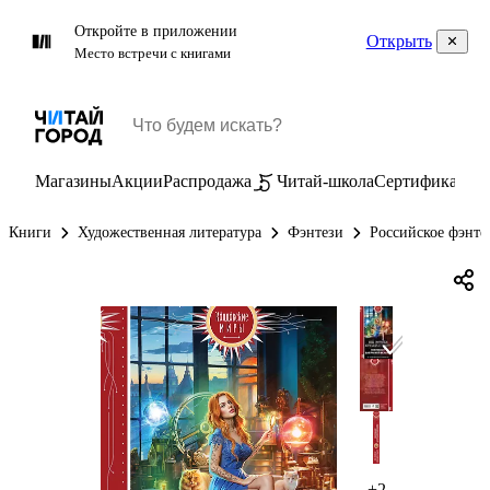
Откройте в приложении
Открыть
Место встречи с книгами
Магазины
Акции
Распродажа
Читай-школа
Сертификаты
П
Книги
Художественная литература
Фэнтези
Российское фэнте
+2