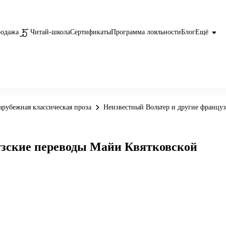
родажа
Читай-школа
Сертификаты
Программа лояльности
Блог
Ещё
арубежная классическая проза
Неизвестный Вольтер и другие францу
узские переводы Майи Квятковской