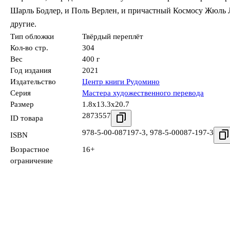
Шарль Бодлер, и Поль Верлен, и причастный Космосу Жюль Л
другие.
Тип обложки
Твёрдый переплёт
Кол-во стр.
304
Вес
400 г
Год издания
2021
Издательство
Центр книги Рудомино
Серия
Мастера художественного перевода
Размер
1.8x13.3x20.7
2873557
ID товара
978-5-00-087197-3
,
978-5-00087-197-3
ISBN
Возрастное
16+
ограничение