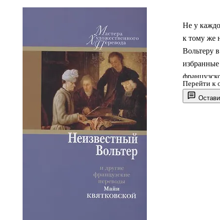
Не у кажд
к тому же 
Вольтеру 
избранные 
французско
Перейти к 
Лафонтен, 
Остави
называющи
Поль Верл
басни Фран