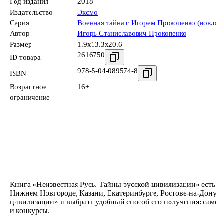
Год издания
2018
Издательство
Эксмо
Серия
Военная тайна с Игорем Прокопенко (нов.о
Автор
Игорь Станиславович Прокопенко
Размер
1.9x13.3x20.6
2616750
ID товара
978-5-04-089574-8
ISBN
Возрастное
16+
ограничение
Книга «Неизвестная Русь. Тайны русской цивилизации» есть 
Нижнем Новгороде, Казани, Екатеринбурге, Ростове-на-Дону
цивилизации» и выбрать удобный способ его получения: сам
и конкурсы.