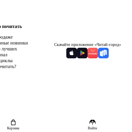
о почитать
родаже
вные новинки
Скачайте приложение «Читай-город»
з лучших
рнал
циклы
очитать?
Корзина
Войти