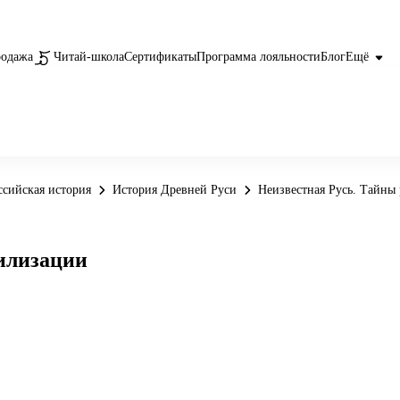
родажа
Читай-школа
Сертификаты
Программа лояльности
Блог
Ещё
ссийская история
История Древней Руси
Неизвестная Русь. Тайны
вилизации