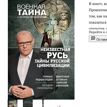
В книге, к
Прокопенк
том, как н
показаться
открытия, 
Перейти к 
Из этой кн
Остави
техническ
данным сущ
Мы расскаж
народами и
с иными ми