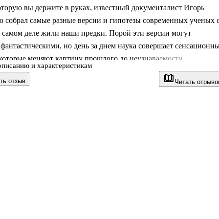
оторую вы держите в руках, известный документалист Игорь
о собрал самые разные версии и гипотезы современных ученых 
а самом деле жили наши предки. Порой эти версии могут
 фантастическими, но день за днем наука совершает сенсационн
которые меняют картину прошлого до неузнаваемости.
описанию и характеристикам
иги вы узнаете о быте, верованиях, культуре, научных и
ть отзыв
Читать отрыво
их достижениях славянской цивилизации, которая по последним
ествует вот уже почти восемь тысячелетий.
ем о загадочной Гиперборее, о контактах славян с другими
 об их сакральных верованиях, позволяющих входить в контакт
рами. Вы узнаете о секрет