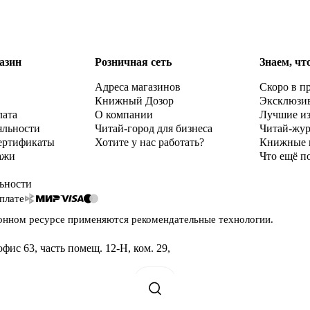
азин
Розничная сеть
Знаем, чт
Адреса магазинов
Скоро в п
Книжный Дозор
Эксклюзи
лата
О компании
Лучшие и
яльности
Читай-город для бизнеса
Читай-жу
ертификаты
Хотите у нас работать?
Книжные 
ажи
Что ещё п
ьности
плате
онном ресурсе применяются
рекомендательные технологии
.
офис 63, часть помещ. 12-Н, ком. 29
,