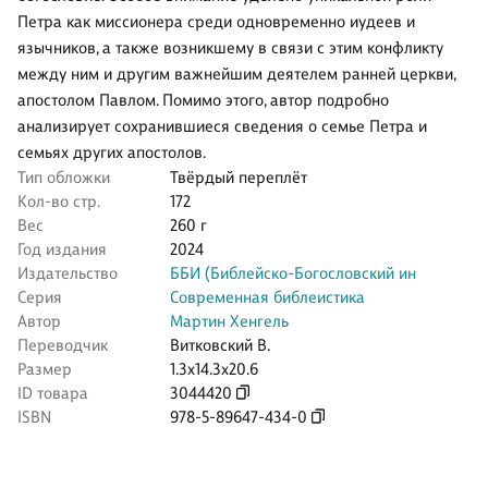
Петра как миссионера среди одновременно иудеев и
язычников, а также возникшему в связи с этим конфликту
между ним и другим важнейшим деятелем ранней церкви,
апостолом Павлом. Помимо этого, автор подробно
анализирует сохранившиеся сведения о семье Петра и
семьях других апостолов.
Тип обложки
Твёрдый переплёт
Кол-во стр.
172
Вес
260 г
Год издания
2024
Издательство
ББИ (Библейско-Богословский ин
Серия
Современная библеистика
Автор
Мартин Хенгель
Переводчик
Витковский В.
Размер
1.3x14.3x20.6
ID товара
3044420
ISBN
978-5-89647-434-0