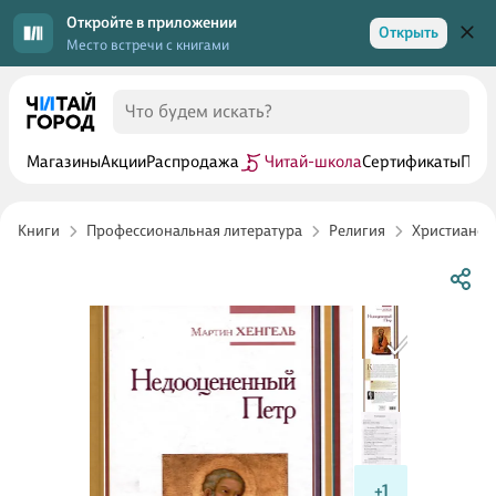
Откройте в приложении
Открыть
Место встречи с книгами
Магазины
Акции
Распродажа
Читай-школа
Сертификаты
Прог
Книги
Профессиональная литература
Религия
Христианст
+1