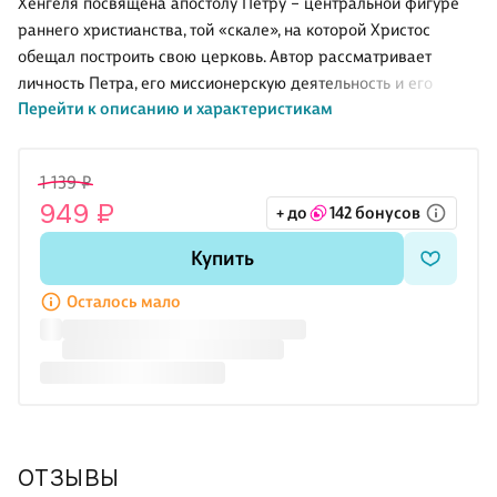
Хенгеля посвящена апостолу Петру – центральной фигуре
раннего христианства, той «скале», на которой Христос
обещал построить свою церковь. Автор рассматривает
личность Петра, его миссионерскую деятельность и его
Перейти к описанию и характеристикам
богословие. Особое внимание уделено уникальной роли
Петра как миссионера среди одновременно иудеев и
язычников, а также возникшему в связи с этим конфликту
1 139 ₽
между ним и другим важнейшим деятелем ранней церкви,
949 ₽
+ до
142 бонусов
апостолом Павлом. Помимо этого, автор подробно
анализирует сохранившиеся сведения о семье Петра и
Купить
семьях других апостолов.
Осталось мало
ОТЗЫВЫ