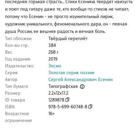
последняя горькая страсть… Стихи Есенина твердят наизусть
и поют под гитару даже те, кто вообще-то стихов не читает,
потому что Есенин - не просто изумительный лирик,
художник уникального, феноменального дара, он - певчая
душа России, ее вешняя радость и вечная боль.
Тип обложки
Твёрдый переплёт
Кол-во стр.
384
Вес
268 г
Год издания
2019
Издательство
Эксмо
Серия
Золотая серия поэзии
Автор
Сергей Александрович Есенин
Типографская
Тип бумаги
Размер
2.2x12x17.2
ID товара
1289878
ISBN
978-5-699-60748-8
Возрастное
16+
ограничение