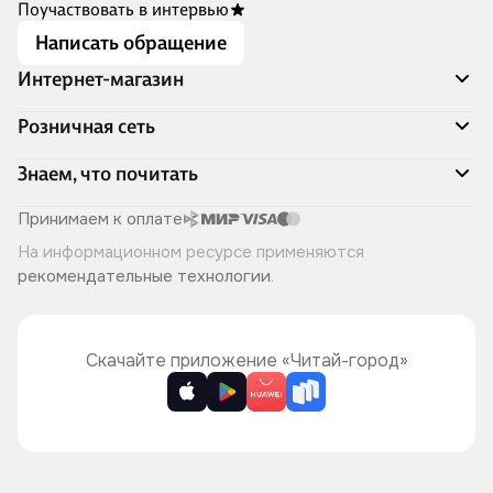
Поучаствовать в интервью
Написать обращение
Интернет-магазин
Акции
Розничная сеть
Распродажа
Доставка и оплата
Адреса магазинов
Знаем, что почитать
Программа лояльности
Книжный Дозор
Подарочные сертификаты
О компании
Скоро в продаже
Принимаем к оплате
Правила продажи
Читай-город для бизнеса
Эксклюзивные новинки
На информационном ресурсе применяются
Политика конфиденциальности
Хотите у нас работать?
Лучшие из лучших
рекомендательные технологии
.
Читай-журнал
Книжные циклы
Что ещё почитать?
Скачайте приложение «Читай-город»