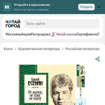
Откройте в приложении
Открыть
Место встречи с книгами
Магазины
Акции
Распродажа
Читай-школа
Сертификаты
Прог
Книги
Художественная литература
Российская литература
+2