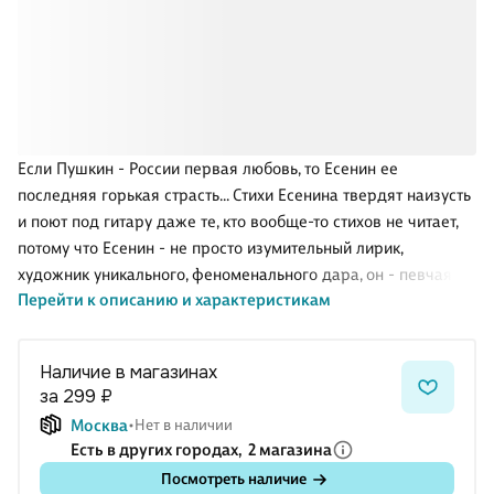
Если Пушкин - России первая любовь, то Есенин ее
последняя горькая страсть… Стихи Есенина твердят наизусть
и поют под гитару даже те, кто вообще-то стихов не читает,
потому что Есенин - не просто изумительный лирик,
художник уникального, феноменального дара, он - певчая
Перейти к описанию и характеристикам
душа России, ее вешняя радость и вечная боль.
Наличие в магазинах
за 299 ₽
Москва
Нет в наличии
Есть в других городах,
2 магазина
Посмотреть наличие