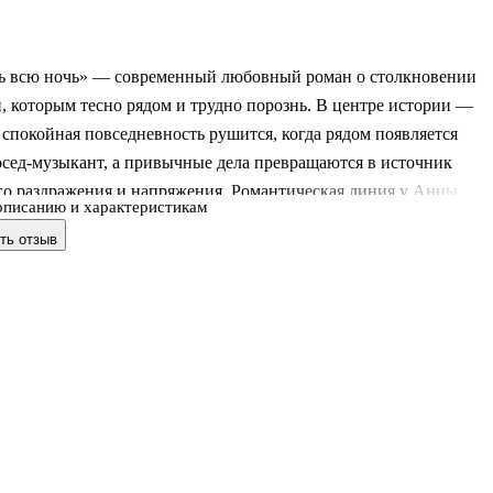
ь всю ночь» — современный любовный роман о столкновении
, которым тесно рядом и трудно порознь. В центре истории —
 спокойная повседневность рушится, когда рядом появляется
сед-музыкант, а привычные дела превращаются в источник
го раздражения и напряжения. Романтическая линия у Анны
описанию и характеристикам
стает не из случайной симпатии, а из конфликта характеров,
ть отзыв
оты. Действие разворачивается между квартирой над цветочным
«Флёр Элиза» и репетициями группы, где музыка, усталость,
претензии и сильное притяжение всё время мешают героям
истанцию.
нига
но живёт у тёти над цветочным магазином и по