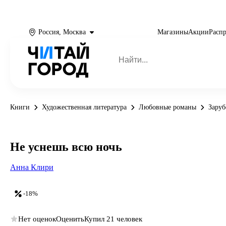
Россия, Москва
Магазины
Акции
Расп
Книги
Художественная литература
Любовные романы
Зару
Не уснешь всю ночь
Анна Клири
-18%
Нет оценок
Оценить
Купил 21 человек