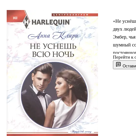
«Не уснёш
двух людей
Эмбер, чья
шумный со
постоянно
Перейти к 
Клири выра
Остави
быта и раб
магазином 
взаимные 
держать д
О чём к
Гай времен