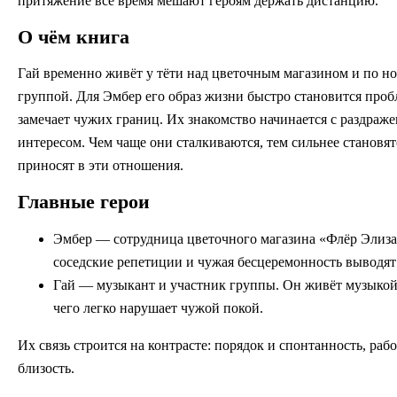
притяжение всё время мешают героям держать дистанцию.
О чём книга
Гай временно живёт у тёти над цветочным магазином и по но
группой. Для Эмбер его образ жизни быстро становится проб
замечает чужих границ. Их знакомство начинается с раздраж
интересом. Чем чаще они сталкиваются, тем сильнее становя
приносят в эти отношения.
Главные герои
Эмбер — сотрудница цветочного магазина «Флёр Элиза
соседские репетиции и чужая бесцеремонность выводят 
Гай — музыкант и участник группы. Он живёт музыкой,
чего легко нарушает чужой покой.
Их связь строится на контрасте: порядок и спонтанность, ра
близость.