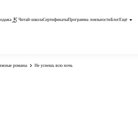
родажа
Читай-школа
Сертификаты
Программа лояльности
Блог
Ещё
бежные романы
Не уснешь всю ночь