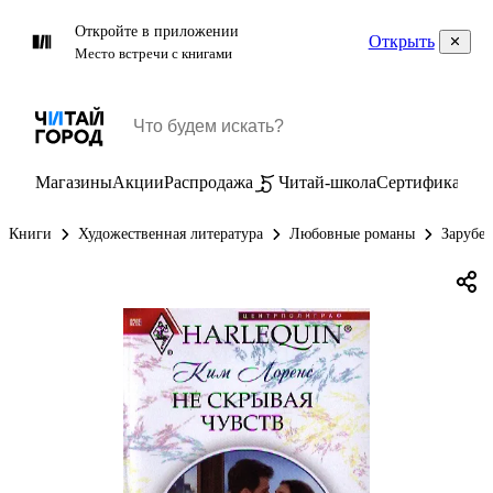
Откройте в приложении
Открыть
Место встречи с книгами
Магазины
Акции
Распродажа
Читай-школа
Сертификаты
П
Книги
Художественная литература
Любовные романы
Зарубе