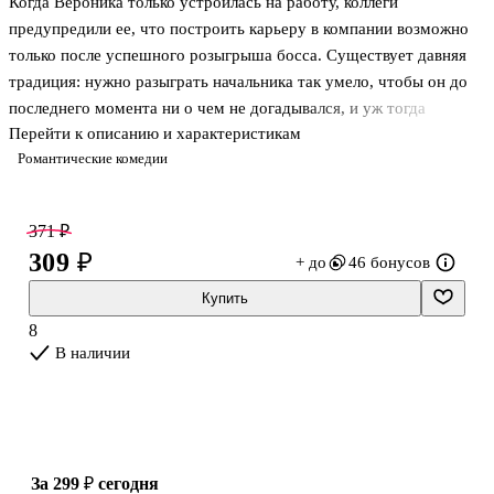
Когда Вероника только устроилась на работу, коллеги
предупредили ее, что построить карьеру в компании возможно
только после успешного розыгрыша босса. Существует давняя
традиция: нужно разыграть начальника так умело, чтобы он до
последнего момента ни о чем не догадывался, и уж тогда
Перейти к описанию и характеристикам
креативность и предприимчивость нового сотрудника будут
Романтические комедии
оценены по достоинству. Вероника придумала блестящий план, в
результате которого… босс оказался под арестом. Но, что хуже
всего, кажется, он слышит об этой традиции впервые, и вместо
371 ₽
карьерной лестницы девушку ждут серьезные неприятности.
309 ₽
+ до
46 бонусов
Купить
8
В наличии
за 299 ₽
сегодня