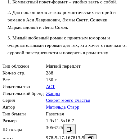
1. Компактный покет-формат – удобно взять с собой.
2. Для поклонников легких романтических историй и
романов Аси Лавринович, Эммы Скотт, Сонечки
Мармеладовой и Лены Сокол.
3. Милый любовный роман с приятным юмором и
очаровательными героями для тех, кто хочет отвлечься от
суровой повседневности и поверить в романтику.
Тип обложки
Мягкий переплёт
Кол-во стр.
288
Вес
130 г
Издательство
АСТ
Издательский бренд
Жанры
Серия
Секрет моего счастья
Автор
Матильда Старр
Тип бумаги
Газетная
Размер
1.9x11.5x16.7
3056725
ID товара
978-5-17-167813-5