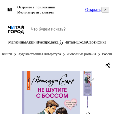
Откройте в приложении
Открыть
Место встречи с книгами
Магазины
Акции
Распродажа
Читай-школа
Сертификаты
П
Книги
Художественная литература
Любовные романы
Россий
+9