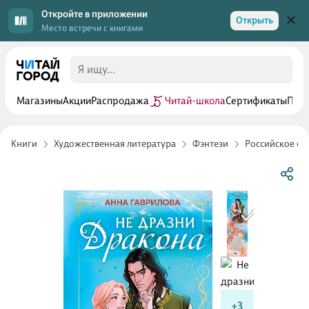
Откройте в приложении
Открыть
Место встречи с книгами
Магазины
Акции
Распродажа
Читай-школа
Сертификаты
Прог
Книги
Художественная литература
Фэнтези
Российское фэ
+3