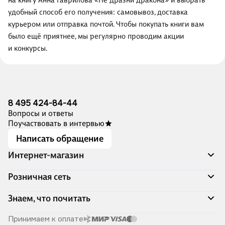
на книгу Анна Гаврилова «Не дразни дракона» и выбрать
удобный способ его получения: самовывоз, доставка
курьером или отправка почтой. Чтобы покупать книги вам
было ещё приятнее, мы регулярно проводим акции
и конкурсы.
8 495 424-84-44
Вопросы и ответы
Поучаствовать в интервью
Написать обращение
Интернет-магазин
Акции
Розничная сеть
Распродажа
Доставка и оплата
Адреса магазинов
Знаем, что почитать
Программа лояльности
Книжный Дозор
Подарочные сертификаты
О компании
Скоро в продаже
Принимаем к оплате
Правила продажи