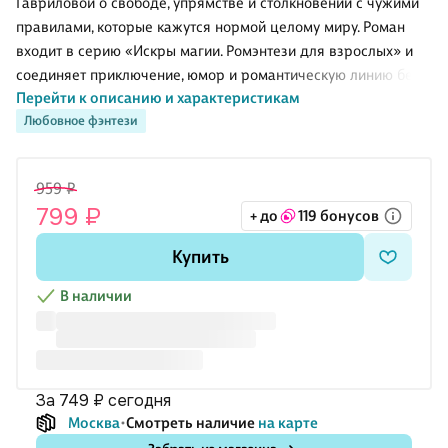
Гавриловой о свободе, упрямстве и столкновении с чужими
правилами, которые кажутся нормой целому миру. Роман
входит в серию «Искры магии. Ромэнтези для взрослых» и
соединяет приключение, юмор и романтическую линию без
Перейти к описанию и характеристикам
тяжеловесной подачи. В центре истории — не только
Любовное фэнтези
драконы и кланы, но и спор о праве человека самому
решать свою судьбу. Книга сразу задаёт живой темп: здесь
есть похищение, опасные традиции, борьба характеров и
959 ₽
тайны прошлого. За счёт этого текст работает не только как
799 ₽
+ до
119 бонусов
история чувств, но и как рассказ о сопротивлении системе,
которая привыкла не спрашивать согласия.
Купить
О чём книга
В наличии
Лина оказывается в клане Изумр
за 749 ₽
сегодня
Москва
Смотреть наличие
на карте