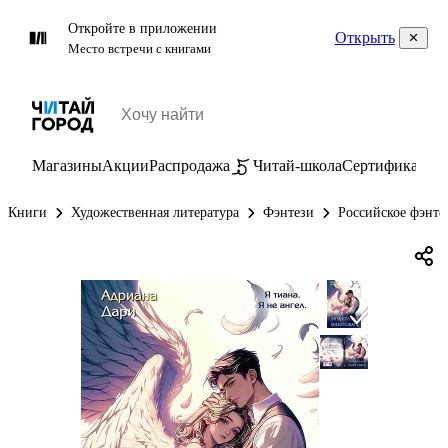
Откройте в приложении
Открыть
Место встречи с книгами
Магазины
Акции
Распродажа
Читай-школа
Сертификаты
П
Книги
Художественная литература
Фэнтези
Российское фэнте