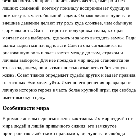
безопасности. Он привык действовать жёстко, быстро и без
лишних сомнений, поэтому поначалу воспринимает будущую
помолвку как часть большой задачи. Однако личные чувства и
внешнее давление делают эту роль куда сложнее, чем обычную
формальность. Эми — сирота и полукровка-тиана, которая
мечтает сама выбирать, где жить и за кого выходить замуж. Ради
шанса вырваться из-под власти Совета она соглашается на
рискованную роль и оказывается между долгом, страхом и
личным выбором. Для неё поездка в мир людей становится не
только заданием, но и возможностью изменить собственную
жизнь. Совет тианов определяет судьбы других и задаёт правила,
от которых Эми хочет уйти. Именно его решения превращают
личную историю героев в часть более крупной игры, где свобода
имеет высокую цену.
Особенности мира
В романе ангелы переосмыслены как тианы. Их мир отделён от
мира людей и лишён привычного сияния: это замкнутое
пространство с жёсткими правилами, где чувства и свобода