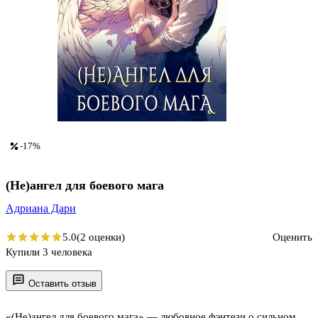
-17%
(Не)ангел для боевого мага
Адриана Дари
5.0
(2 оценки)
Оценить
Купили 3 человека
Оставить отзыв
«(Не)ангел для боевого мага» — любовное фэнтези о сильном