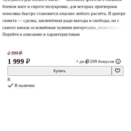
боевом маге и сироте-полукровке, для которых притворная
помолвка быстро становится опаснее любого расчёта. В центре
сюжета — сделка, заключённая ради выгоды и свободы, но с
самого начала осложнённая чужими интересами, политическими
Перейти к описанию и характеристикам
договорённостями и старыми обязательствами. Магия здесь
связана не только с силой, но и с властью над выбором других:
решения принимают советы, условия диктуют договоры, а право
2 399 ₽
на собственное будущее приходится отстаивать. Рядом
1 999 ₽
+ до
299 бонусов
существуют мир людей, драконы и закрытый мир тианов, где
свобода для полукровки почти недостижима, поэтому
Купить
романтическая линия развивается прямо внутри интриги, а не
8
отдельно от не
В наличии