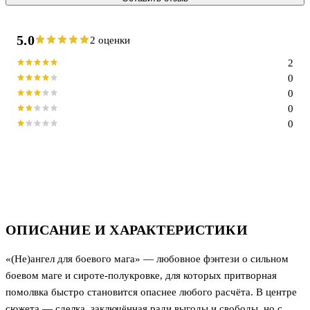
5.0
2 оценки
2
0
0
0
0
ОПИСАНИЕ И ХАРАКТЕРИСТИКИ
«(Не)ангел для боевого мага» — любовное фэнтези о сильном
боевом маге и сироте-полукровке, для которых притворная
помолвка быстро становится опаснее любого расчёта. В центре
сюжета — сделка, заключённая ради выгоды и свободы, но с